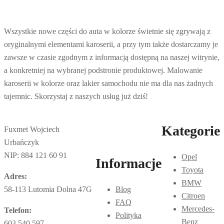
Wszystkie nowe części do auta w kolorze świetnie się zgrywają z
oryginalnymi elementami karoserii, a przy tym także dostarczamy je
zawsze w czasie zgodnym z informacją dostępną na naszej witrynie,
a konkretniej na wybranej podstronie produktowej. Malowanie
karoserii w kolorze oraz lakier samochodu nie ma dla nas żadnych
tajemnic. Skorzystaj z naszych usług już dziś!
Kategorie
Fuxmet Wojciech
Urbańczyk
NIP: 884 121 60 91
Opel
Informacje
Toyota
Adres:
BMW
58-113 Lutomia Dolna 47G
Blog
Citroen
FAQ
Mercedes-
Telefon:
Polityka
Benz
603 540 597