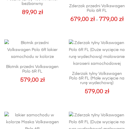
bezbarwny
Zderzak przedni Volkswagen
Polo 6R FL
89,90
zł
679,00
zł
779,00
zł
Za
–
cen
Ten
od
produkt
679
ma
do
wiele
779
wariantów.
Opcje
Błotnik przedni Volkswagen
można
Polo 6R FL
Zderzak tylny Volkswagen
wybrać
Polo 6R FL (Małe wycięcie na
579,00
zł
na
rurę wydechową)
Ten
stronie
579,00
zł
produkt
produktu
Ten
ma
produkt
wiele
ma
wariantów.
wiele
Opcje
wariantów.
można