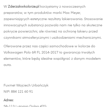
W
Zderzakwkolorze.pl
korzystamy z nowoczesnych
preparatów, w tym produktów marki Max Meyer,
zapewniających estetyczne rezultaty lakierowania. Stosowanie
innowacyjnych substancji pozwala nam nie tylko na skuteczne
pokrycie powierzchni, ale również na ochronę lakieru przed
czynnikami atmosferycznymi i uszkodzeniami mechanicznymi.
Oferowane przez nas części samochodowe w kolorze do
Volkswagen Polo 6R FL 2014-2017 to gwarancja trwałych
elementów, które będą idealne współgrać z danym modelem
auta.
Fuxmet Wojciech Urbańczyk
NIP: 884 121 60 91
Adres:
58-113 Lutomia Dolna 47G