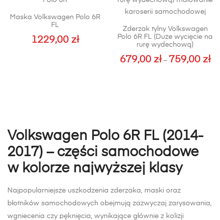
Opcje
wybrać
Maska Volkswagen Polo 6R
można
na
FL
Zderzak tylny Volkswagen
wybrać
stronie
Polo 6R FL (Duże wycięcie na
1229,00
zł
na
rurę wydechową)
produktu
stronie
679,00
zł
759,00
zł
Za
–
produktu
cen
Ten
od
produkt
679
ma
do
wiele
759
wariantów.
Opcje
Volkswagen Polo 6R FL (2014-
można
2017) – części samochodowe
wybrać
w kolorze najwyższej klasy
na
stronie
produktu
Najpopularniejsze uszkodzenia zderzaka, maski oraz
błotników samochodowych obejmują zazwyczaj zarysowania,
wgniecenia czy pęknięcia, wynikające głównie z kolizji