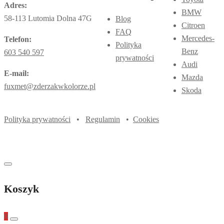
Adres:
BMW
58-113 Lutomia Dolna 47G
Blog
Citroen
FAQ
Mercedes-
Telefon:
Polityka
Benz
603 540 597
prywatności
Audi
E-mail:
Mazda
fuxmet@zderzakwkolorze.pl
Skoda
Polityka prywatności
•
Regulamin
•
Cookies
Koszyk
0