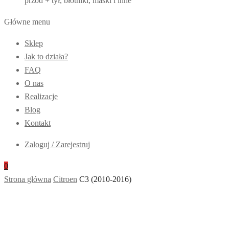
przód + tył, błotniki, maski i inne
Główne menu
Sklep
Jak to działa?
FAQ
O nas
Realizacje
Blog
Kontakt
Zaloguj / Zarejestruj
0
Strona główna
Citroen
C3 (2010-2016)