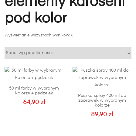
elementy karoserii
pod kolor
Posortowane
Wyświetlanie wszystkich wyników: 6
według
popularności
50 ml farby w wybranym
kolorze + pędzelek
Puszka spray 400 ml do
zaprawek w wybranym
64,90
zł
kolorze
89,90
zł