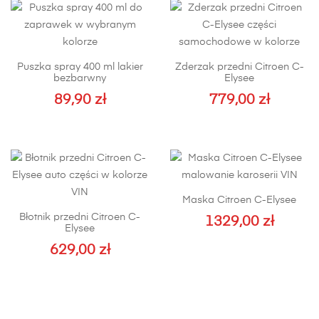
Puszka spray 400 ml lakier
Zderzak przedni Citroen C-
bezbarwny
Elysee
89,90
zł
779,00
zł
Maska Citroen C-Elysee
Błotnik przedni Citroen C-
1329,00
zł
Elysee
629,00
zł
Ten
produkt
ma