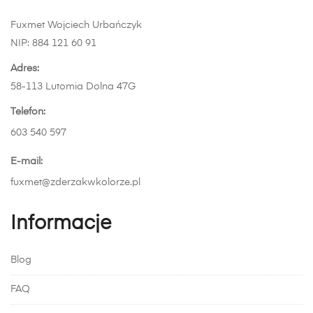
wiele
wariantów.
Fuxmet Wojciech Urbańczyk
Opcje
NIP: 884 121 60 91
można
wybrać
Adres:
na
58-113 Lutomia Dolna 47G
stronie
Telefon:
produktu
603 540 597
E-mail:
fuxmet@zderzakwkolorze.pl
Informacje
Blog
FAQ