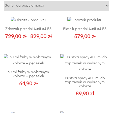
popularności
Zderzak przedni Audi A4 B8
Błotnik przedni Audi A4 B8
729,00
zł
829,00
zł
579,00
zł
Zakres
–
cen:
Ten
Ten
od
produkt
produkt
729,00 zł
ma
ma
do
wiele
wiele
829,00 zł
wariantów.
wariantów.
50 ml farby w wybranym
Opcje
Opcje
kolorze + pędzelek
Puszka spray 400 ml do
można
można
zaprawek w wybranym
64,90
zł
wybrać
wybrać
kolorze
na
na
89,90
zł
stronie
stronie
produktu
produktu