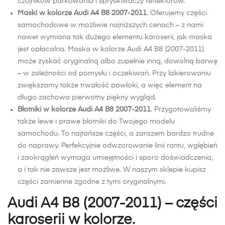
czujników parkowania i spryskiwaczy reflektorów.
Maski w kolorze Audi A4 B8 2007-2011
. Oferujemy części
samochodowe w możliwie najniższych cenach – z nami
nawet wymiana tak dużego elementu karoserii, jak maska
jest opłacalna. Maska w kolorze Audi A4 B8 (2007-2011)
może zyskać oryginalną albo zupełnie inną, dowolną barwę
– w zależności od pomysłu i oczekiwań. Przy lakierowaniu
zwiększamy także trwałość powłoki, a więc element na
długo zachowa pierwotny piękny wygląd.
Błotniki w kolorze Audi A4 B8 2007-2011
. Przygotowaliśmy
także lewe i prawe błotniki do Twojego modelu
samochodu. To najtańsze części, a zarazem bardzo trudne
do naprawy. Perfekcyjnie odwzorowanie linii rantu, wgłębień
i zaokrągleń wymaga umiejętności i sporo doświadczenia,
a i tak nie zawsze jest możliwe. W naszym sklepie kupisz
części zamienne zgodne z tymi oryginalnymi.
Audi A4 B8 (2007-2011) – części
karoserii w kolorze.