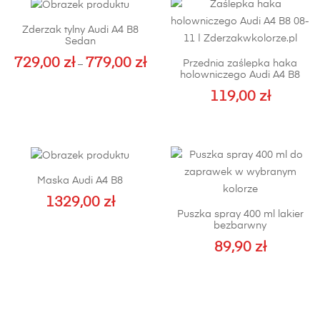
Zderzak tylny Audi A4 B8
Sedan
729,00
zł
779,00
zł
Zakres
Przednia zaślepka haka
–
holowniczego Audi A4 B8
cen:
Ten
119,00
zł
od
produkt
729,00 zł
ma
do
wiele
779,00 zł
wariantów.
Opcje
Maska Audi A4 B8
można
1329,00
wybrać
zł
Puszka spray 400 ml lakier
na
bezbarwny
stronie
89,90
zł
produktu