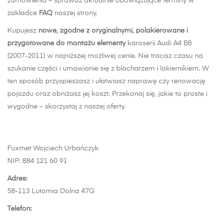
zamówienia – sprawdź aktualnie obowiązujące terminy w
zakładce
FAQ
naszej strony.
Kupujesz
nowe, zgodne z oryginalnymi, polakierowane i
przygotowane do montażu elementy
karoserii Audi A4 B8
(2007-2011) w najniższej możliwej cenie. Nie tracisz czasu na
szukanie części i umawianie się z blacharzem i lakiernikiem. W
ten sposób przyspieszasz i ułatwiasz naprawę czy renowację
pojazdu oraz obniżasz jej koszt. Przekonaj się, jakie to proste i
wygodne – skorzystaj z naszej oferty.
Fuxmet Wojciech Urbańczyk
NIP: 884 121 60 91
Adres:
58-113 Lutomia Dolna 47G
Telefon: