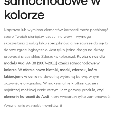
samochodowe w
kolorze
Naprawa lub wymiana elementów karoserii może pochłonąć
sporo Twoich pieniędzy, czasu i nerwów – wymaga
skorzystania z usług kilku specjalistów, a nie zawsze da się to
dobrze zgrać logistycznie. Jest tylko jedna droga na skróty – i
prowadzi przez sklep Zderzakwkolorze.pl.
Kupisz u nas dla
modelu Audi A4 B8 (2007-2011) części samochodowe w
kolorze. W ofercie nowe błotniki, maski, zderzaki, które
lakierujemy w cenie
na dowolną wybraną barwę, w tym
oczywiście oryginalną. W maksymalnie krótkim czasie i
najniższej możliwej cenie otrzymujesz gotowy produkt, czyli
elementy karoserii do Audi
, który wystarczy tylko zamontować.
Posortowane
Wyświetlanie wszystkich wyników: 8
według