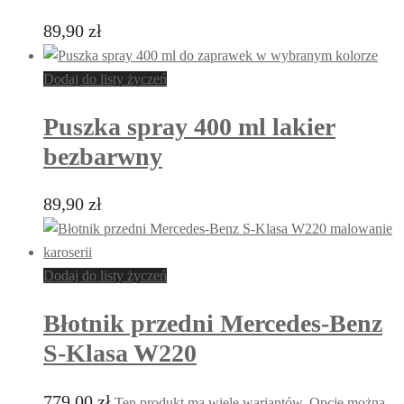
89,90
zł
Dodaj do listy życzeń
Puszka spray 400 ml lakier
bezbarwny
89,90
zł
Dodaj do listy życzeń
Błotnik przedni Mercedes-Benz
S-Klasa W220
779,00
zł
Ten produkt ma wiele wariantów. Opcje można