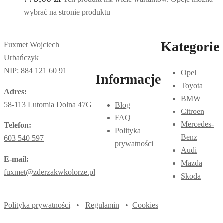
wybrać na stronie produktu
Kategorie
Fuxmet Wojciech
Urbańczyk
NIP: 884 121 60 91
Opel
Informacje
Toyota
Adres:
BMW
58-113 Lutomia Dolna 47G
Blog
Citroen
FAQ
Mercedes-
Telefon:
Polityka
Benz
603 540 597
prywatności
Audi
E-mail:
Mazda
fuxmet@zderzakwkolorze.pl
Skoda
Polityka prywatności
•
Regulamin
•
Cookies