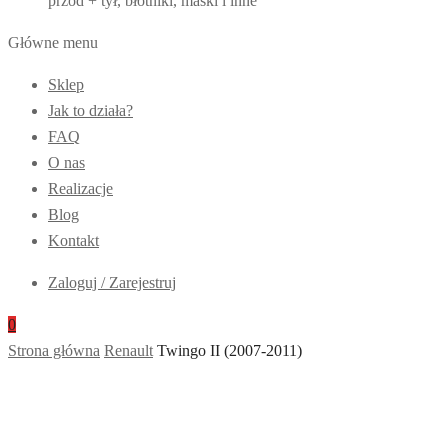
przód + tył, błotniki, maski i inne
Główne menu
Sklep
Jak to działa?
FAQ
O nas
Realizacje
Blog
Kontakt
Zaloguj / Zarejestruj
0
Strona główna
Renault
Twingo II (2007-2011)