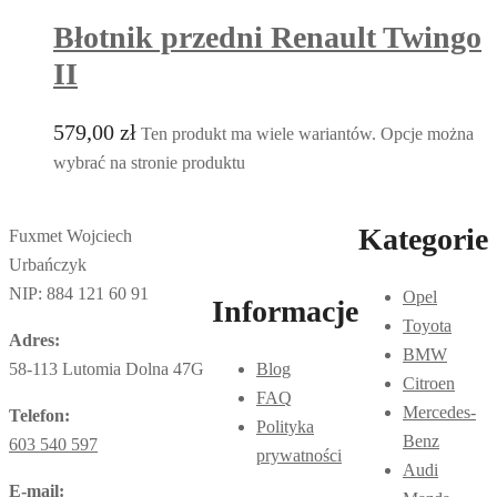
Błotnik przedni Renault Twingo
II
579,00
zł
Ten produkt ma wiele wariantów. Opcje można
wybrać na stronie produktu
Kategorie
Fuxmet Wojciech
Urbańczyk
NIP: 884 121 60 91
Opel
Informacje
Toyota
Adres:
BMW
58-113 Lutomia Dolna 47G
Blog
Citroen
FAQ
Mercedes-
Telefon:
Polityka
Benz
603 540 597
prywatności
Audi
E-mail: