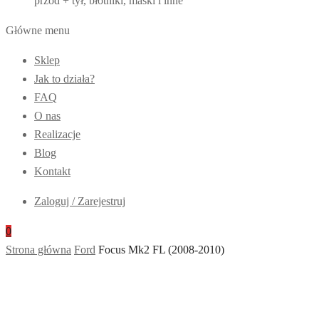
przód + tył, błotniki, maski i inne
Główne menu
Sklep
Jak to działa?
FAQ
O nas
Realizacje
Blog
Kontakt
Zaloguj / Zarejestruj
0
Strona główna
Ford
Focus Mk2 FL (2008-2010)