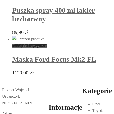
Puszka spray 400 ml lakier
bezbarwny
89,90
zł
Dodaj do listy życzeń
Maska Ford Focus Mk2 FL
1129,00
zł
Kategorie
Fuxmet Wojciech
Urbańczyk
NIP: 884 121 60 91
Opel
Informacje
Toyota
Adres: