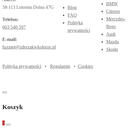
BMW
58-113 Lutomia Dolna 47G
Blog
Citroen
FAQ
Mercedes-
Telefon:
Polityka
Benz
603 540 597
prywatności
Audi
E-mail:
Mazda
fuxmet@zderzakwkolorze.pl
Skoda
Polityka prywatności
•
Regulamin
•
Cookies
Koszyk
0