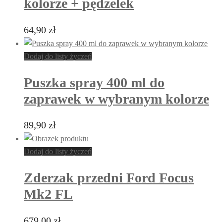
kolorze + pędzelek
64,90
zł
Dodaj do listy życzeń
Puszka spray 400 ml do
zaprawek w wybranym kolorze
89,90
zł
Dodaj do listy życzeń
Zderzak przedni Ford Focus
Mk2 FL
679,00
zł