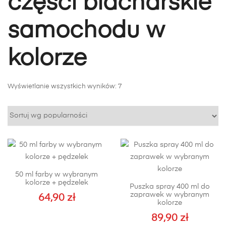
części blacharskie
samochodu w
kolorze
Posortowane
Wyświetlanie wszystkich wyników: 7
według
popularności
50 ml farby w wybranym
kolorze + pędzelek
Puszka spray 400 ml do
zaprawek w wybranym
64,90
zł
kolorze
89,90
zł