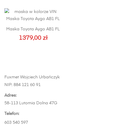
produkt
ma
wiele
wariantów.
Maska Toyota Aygo AB1 FL
Opcje
1379,00
można
zł
wybrać
na
stronie
produktu
Fuxmet Wojciech Urbańczyk
NIP: 884 121 60 91
Adres:
58-113 Lutomia Dolna 47G
Telefon:
603 540 597