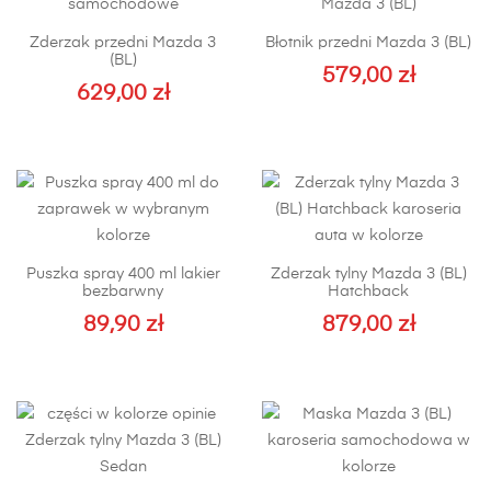
Zderzak przedni Mazda 3
Błotnik przedni Mazda 3 (BL)
(BL)
579,00
zł
629,00
zł
Ten
produkt
ma
wiele
wariantów.
Opcje
można
Puszka spray 400 ml lakier
Zderzak tylny Mazda 3 (BL)
wybrać
bezbarwny
Hatchback
na
89,90
zł
879,00
zł
stronie
produktu