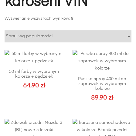
karoserii VIN
Posortowane
Wyświetlanie wszystkich wyników: 8
według
popularności
50 ml farby w wybranym
kolorze + pędzelek
Puszka spray 400 ml do
zaprawek w wybranym
64,90
zł
kolorze
89,90
zł