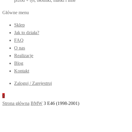
przód + tył, błotniki, maski i inne
Główne menu
Sklep
Jak to działa?
FAQ
O nas
Realizacje
Blog
Kontakt
Zaloguj / Zarejestruj
0
Strona główna
BMW
3 E46 (1998-2001)