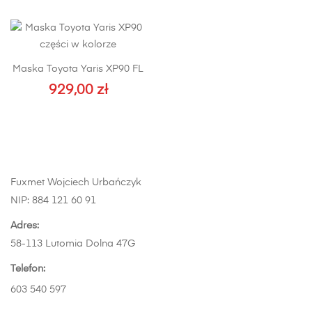
produkt
ma
wiele
wariantów.
Maska Toyota Yaris XP90 FL
Opcje
929,00
zł
można
wybrać
na
stronie
produktu
Fuxmet Wojciech Urbańczyk
NIP: 884 121 60 91
Adres:
58-113 Lutomia Dolna 47G
Telefon:
603 540 597