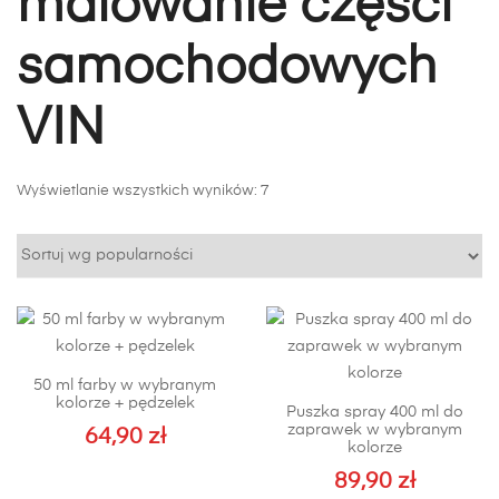
malowanie części
samochodowych
VIN
Posortowane
Wyświetlanie wszystkich wyników: 7
według
popularności
50 ml farby w wybranym
kolorze + pędzelek
Puszka spray 400 ml do
zaprawek w wybranym
64,90
zł
kolorze
89,90
zł