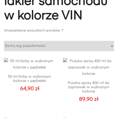
lakier samochodu
w kolorze VIN
Posortowane
Wyświetlanie wszystkich wyników: 7
według
popularności
50 ml farby w wybranym
kolorze + pędzelek
Puszka spray 400 ml do
zaprawek w wybranym
64,90
zł
kolorze
89,90
zł