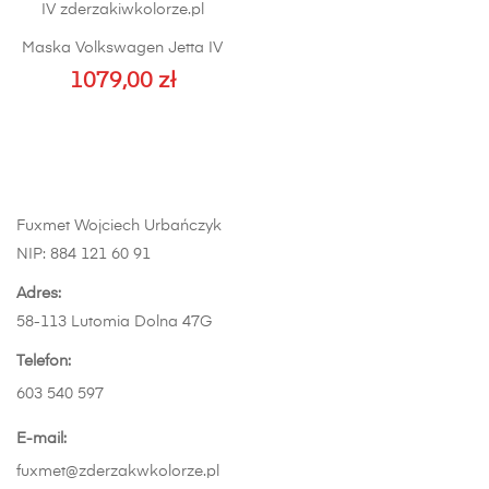
wariantów.
wiele
Opcje
wariantów.
Maska Volkswagen Jetta IV
można
Opcje
1079,00
wybrać
zł
można
na
wybrać
stronie
na
produktu
stronie
produktu
Fuxmet Wojciech Urbańczyk
NIP: 884 121 60 91
Adres:
58-113 Lutomia Dolna 47G
Telefon:
603 540 597
E-mail:
fuxmet@zderzakwkolorze.pl