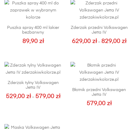
Puszka spray 400 ml lakier
Zderzak przedni Volkswagen
bezbarwny
Jetta IV
89,90
zł
629,00
zł
829,00
zł
Za
–
cen
Ten
od
produkt
629
ma
do
wiele
829
wariantów.
Zderzak tylny Volkswagen
Opcje
Jetta IV
Błotnik przedni Volkswagen
można
Jetta IV
529,00
zł
579,00
zł
Zakres
–
wybrać
579,00
zł
cen:
Ten
na
od
produkt
Ten
stronie
529,00 zł
ma
produkt
produktu
do
wiele
ma
579,00 zł