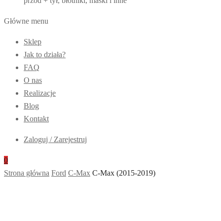
przód + tył, błotniki, maski i inne
Główne menu
Sklep
Jak to działa?
FAQ
O nas
Realizacje
Blog
Kontakt
Zaloguj / Zarejestruj
0
Strona główna
Ford
C-Max
C-Max (2015-2019)