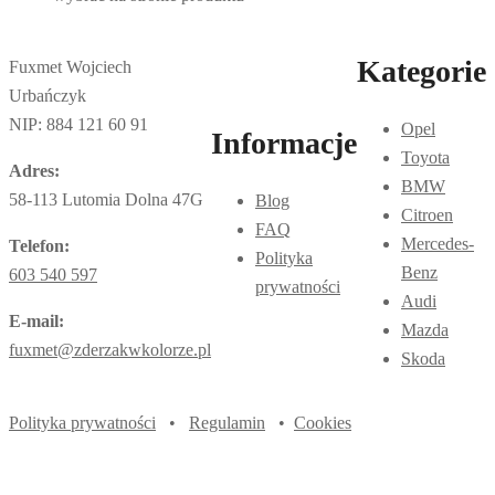
Kategorie
Fuxmet Wojciech
Urbańczyk
NIP: 884 121 60 91
Opel
Informacje
Toyota
Adres:
BMW
58-113 Lutomia Dolna 47G
Blog
Citroen
FAQ
Mercedes-
Telefon:
Polityka
Benz
603 540 597
prywatności
Audi
E-mail:
Mazda
fuxmet@zderzakwkolorze.pl
Skoda
Polityka prywatności
•
Regulamin
•
Cookies