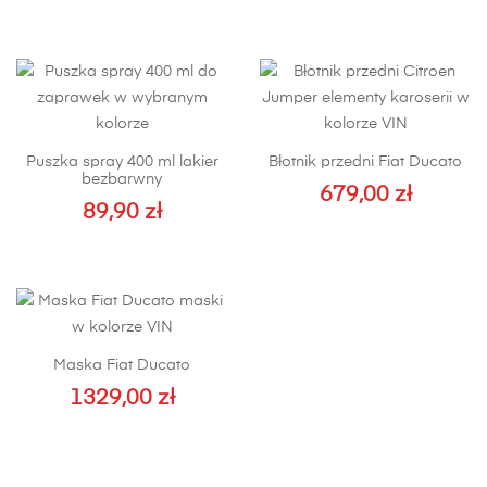
Puszka spray 400 ml lakier
Błotnik przedni Fiat Ducato
bezbarwny
679,00
zł
89,90
zł
Ten
produkt
ma
wiele
wariantów.
Opcje
Maska Fiat Ducato
można
1329,00
zł
wybrać
na
stronie
produktu