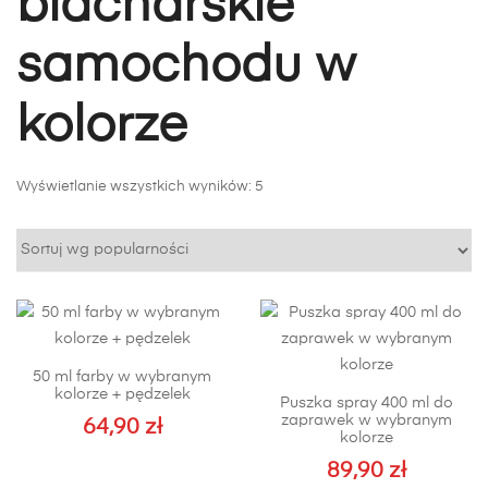
blacharskie
samochodu w
kolorze
Posortowane
Wyświetlanie wszystkich wyników: 5
według
popularności
50 ml farby w wybranym
kolorze + pędzelek
Puszka spray 400 ml do
zaprawek w wybranym
64,90
zł
kolorze
89,90
zł