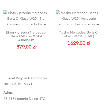
stronie
produkt
produktu
ma
wiele
wariantów.
Opcje
Błotnik przedni Mercedes-
Maska Mercedes-Benz C-
można
Benz C-Klasa W204
Klasa W204 ( STAL)
wybrać
Aluminium
1629,00
zł
na
879,00
zł
stronie
Ten
produktu
produkt
ma
wiele
wariantów.
Fuxmet Wojciech Urbańczyk
Opcje
NIP: 884 121 60 91
można
wybrać
Adres:
na
58-113 Lutomia Dolna 47G
stronie