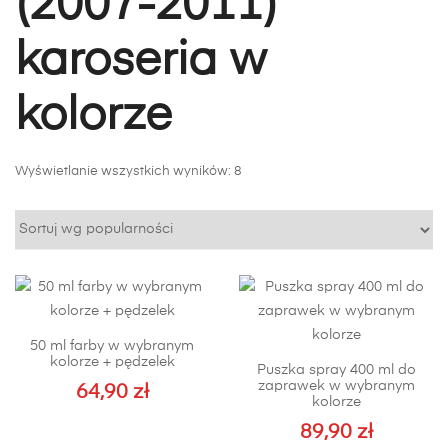
(2007-2011)
karoseria w
kolorze
Posortowane
Wyświetlanie wszystkich wyników: 8
według
popularności
50 ml farby w wybranym
kolorze + pędzelek
Puszka spray 400 ml do
zaprawek w wybranym
64,90
zł
kolorze
89,90
zł