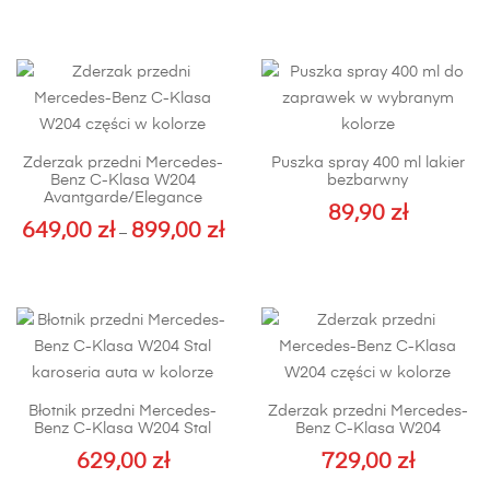
Zderzak przedni Mercedes-
Puszka spray 400 ml lakier
Benz C-Klasa W204
bezbarwny
Avantgarde/Elegance
89,90
zł
649,00
zł
899,00
zł
Zakres
–
cen:
Ten
od
produkt
649,00 zł
ma
do
wiele
899,00 zł
wariantów.
Opcje
Błotnik przedni Mercedes-
Zderzak przedni Mercedes-
można
Benz C-Klasa W204 Stal
Benz C-Klasa W204
wybrać
629,00
zł
729,00
zł
na
Ten