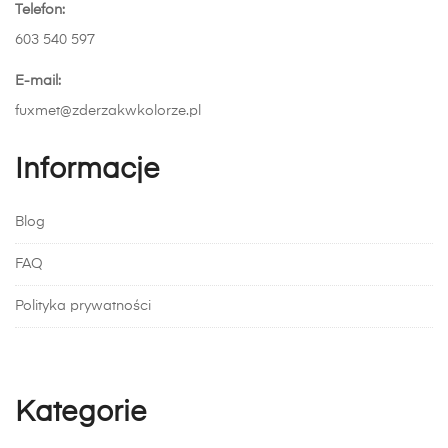
Telefon:
produktu
603 540 597
E-mail:
fuxmet@zderzakwkolorze.pl
Informacje
Blog
FAQ
Polityka prywatności
Kategorie