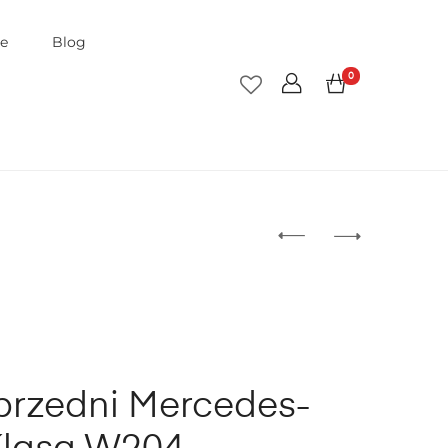
je
Blog
0
przedni Mercedes-