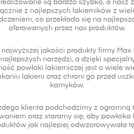
realizowane są bardzo szybko, a nasz z
łącznie z najlepszych lakierników z wiel
czeniem, co przekłada się na najlepsz
oferowanych przez nas produktów.
najwyższej jakości produkty firmy Max
najlepszych narzędzi, a dzięki specja
ność powłoki lakierniczej jest o wiele wi
kaniu lakieru oraz chroni go przed usz
kamyków.
dego klienta podchodzimy z ogromną t
waniem oraz s
taramy się, aby powłoka 
duktów jak najlepiej odwzorowywała tę