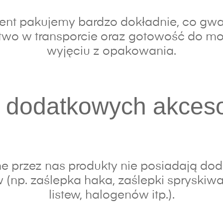
nt pakujemy bardzo dokładnie, co gwa
wo w transporcie oraz gotowość do mo
wyjęciu z opakowania.
 dodatkowych akces
e przez nas produkty nie posiadają do
 (np. zaślepka haka, zaślepki spryskiwac
listew, halogenów itp.).