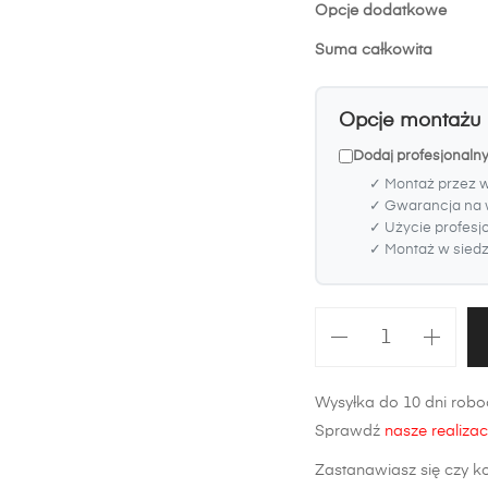
Opcje dodatkowe
Suma całkowita
Opcje montażu
Dodaj profesjonaln
✓ Montaż przez 
✓ Gwarancja na 
✓ Użycie profesj
✓ Montaż w siedzi
ilość
Zderzak
przedni
Wysyłka do 10 dni roboc
Mercedes-
Sprawdź
nasze realizac
Benz
C-
Zastanawiasz się czy k