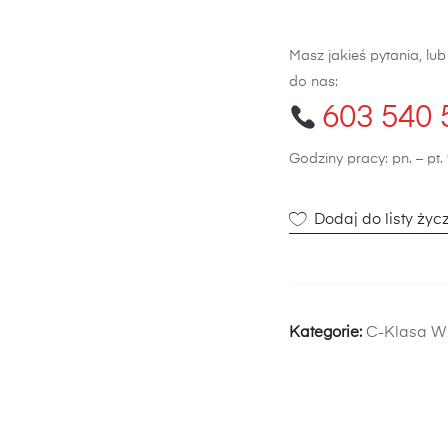
Klasa
W204
Masz jakieś pytania, lu
do nas:
603 540 
Godziny pracy: pn. – pt. 
Dodaj do listy życ
Kategorie:
C-Klasa W