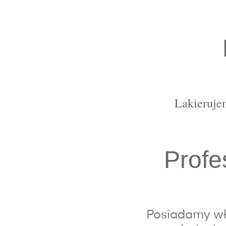
Lakierujem
Profe
Posiadamy wła