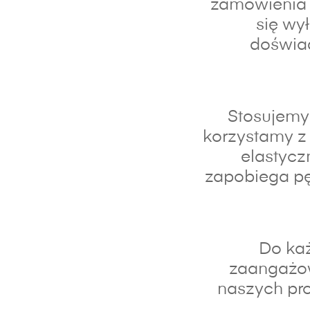
zamówienia 
się wy
doświad
Stosujemy 
korzystamy z 
elastycz
zapobiega pę
Do każ
zaangażo
naszych pro