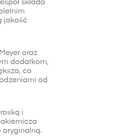
espół składa
oletnim
ą jakość
 Meyer oraz
lnym dodatkom,
ększa, co
kodzeniami od
roską i
lakiernicza
 oryginalną.