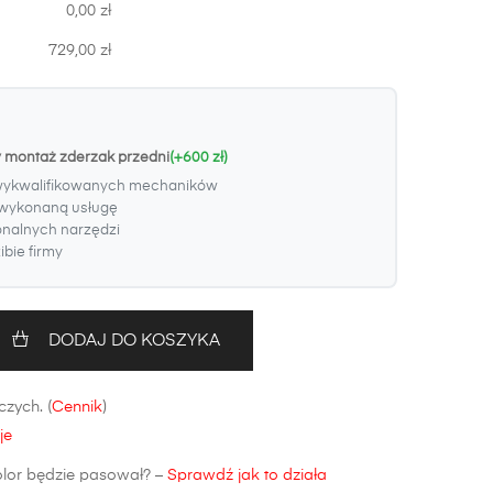
0,00 zł
729,00 zł
y montaż zderzak przedni
(+600 zł)
wykwalifikowanych mechaników
wykonaną usługę
onalnych narzędzi
bie firmy
DODAJ DO KOSZYKA
zych. (
Cennik
)
je
olor będzie pasował? –
Sprawdź jak to działa