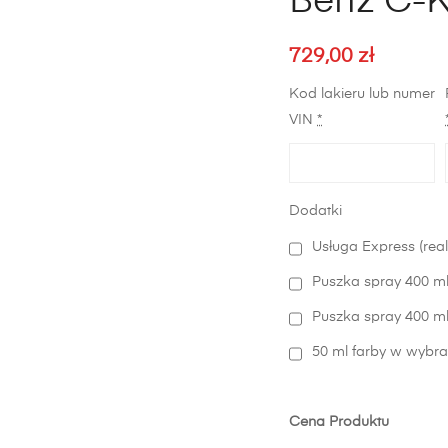
Benz C-
729,00
zł
Kod lakieru lub numer
VIN
*
Dodatki
Usługa Express (real
Puszka spray 400 ml
Puszka spray 400 ml 
50 ml farby w wybra
Cena Produktu