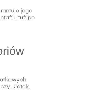
rantuje jego
ntażu, tuż po
oriów
datkowych
zy, kratek,