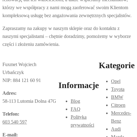
którzy we współpracy z nami mogą zaoferować swoim Klientom
kompleksową usługę bez angażowania zewnętrznych specjalistów.
Zapraszamy na zakupy w naszym sklepie oraz do kontaktu z
naszymi specjalistami – chętnie doradzimy, pomożemy w wyborze
części i złożeniu zamówienia.
Kategorie
Fuxmet Wojciech
Urbańczyk
NIP: 884 121 60 91
Opel
Informacje
Toyota
Adres:
BMW
58-113 Lutomia Dolna 47G
Blog
Citroen
FAQ
Mercedes-
Telefon:
Polityka
Benz
603 540 597
prywatności
Audi
E-mail:
Mazda