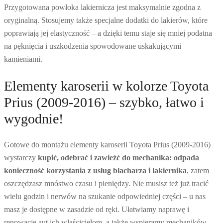
Przygotowana powłoka lakiernicza jest maksymalnie zgodna z
oryginalną. Stosujemy także specjalne dodatki do lakierów, które
poprawiają jej elastyczność – a dzięki temu staje się mniej podatna
na pęknięcia i uszkodzenia spowodowane uskakującymi
kamieniami.
Elementy karoserii w kolorze Toyota
Prius (2009-2016) – szybko, łatwo i
wygodnie!
Gotowe do montażu elementy karoserii Toyota Prius (2009-2016)
wystarczy
kupić, odebrać i zawieźć do mechanika: odpada
konieczność korzystania z usług blacharza i lakiernika
, zatem
oszczędzasz mnóstwo czasu i pieniędzy. Nie musisz też już tracić
wielu godzin i nerwów na szukanie odpowiedniej części – u nas
masz je dostępne w zasadzie od ręki. Ułatwiamy naprawę i
renowację aut ich właścicielom, a także wspieramy mechaników,