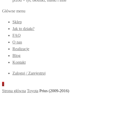
przód + tył, błotniki, maski i inne
Główne menu
Sklep
Jak to działa?
FAQ
O nas
Realizacje
Blog
Kontakt
Zaloguj / Zarejestruj
0
Strona główna
Toyota
Prius (2009-2016)