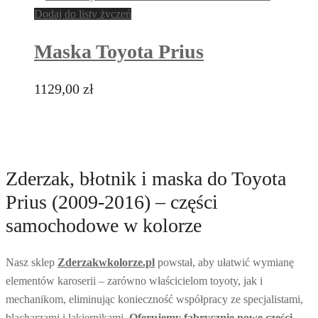
Dodaj do listy życzeń
Maska Toyota Prius
1129,00
zł
Zderzak, błotnik i maska do Toyota
Prius (2009-2016) – części
samochodowe w kolorze
Nasz sklep
Zderzakwkolorze.pl
powstał, aby ułatwić wymianę
elementów karoserii – zarówno właścicielom toyoty, jak i
mechanikom, eliminując konieczność współpracy ze specjalistami,
blacharzami i lakiernikami.
Oferujemy fabrycznie nowe części