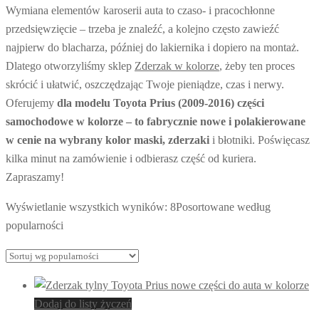
Wymiana elementów karoserii auta to czaso- i pracochłonne
przedsięwzięcie – trzeba je znaleźć, a kolejno często zawieźć
najpierw do blacharza, później do lakiernika i dopiero na montaż.
Dlatego otworzyliśmy sklep
Zderzak w kolorze
, żeby ten proces
skrócić i ułatwić, oszczędzając Twoje pieniądze, czas i nerwy.
Oferujemy
dla
modelu Toyota Prius (2009-2016) części
samochodowe w kolorze – to fabrycznie nowe i polakierowane
w cenie na wybrany kolor maski, zderzaki
i błotniki. Poświęcasz
kilka minut na zamówienie i odbierasz część od kuriera.
Zapraszamy!
Wyświetlanie wszystkich wyników: 8
Posortowane według
popularności
Dodaj do listy życzeń