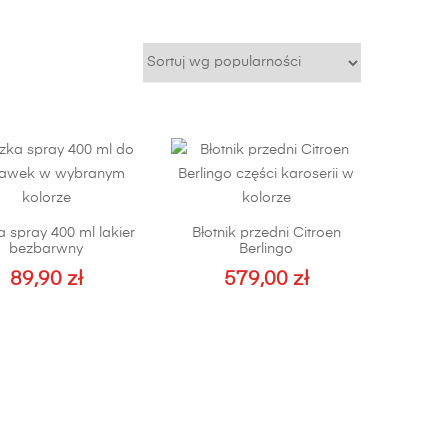
 spray 400 ml lakier
Błotnik przedni Citroen
bezbarwny
Berlingo
89,90
zł
579,00
zł
Ten
produkt
ma
wiele
wariantów.
Opcje