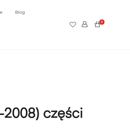
je
Blog
0
-2008) części