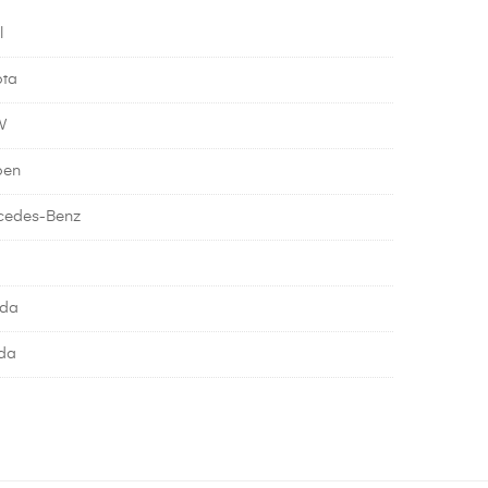
l
ota
W
oen
cedes-Benz
da
da