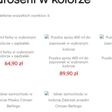
aroserii w kolorze
Posortowane
etlanie wszystkich wyników: 6
według
popularności
ml farby w wybranym
olorze + pędzelek
Puszka spray 400 ml do
Puszka
zaprawek w wybranym
64,90
zł
kolorze
89,90
zł