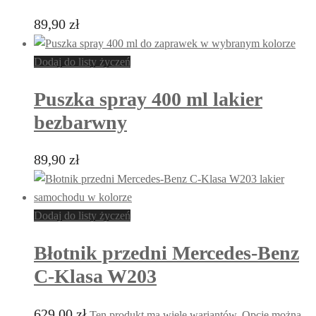
89,90
zł
Dodaj do listy życzeń
Puszka spray 400 ml lakier
bezbarwny
89,90
zł
Dodaj do listy życzeń
Błotnik przedni Mercedes-Benz
C-Klasa W203
629,00
zł
Ten produkt ma wiele wariantów. Opcje można