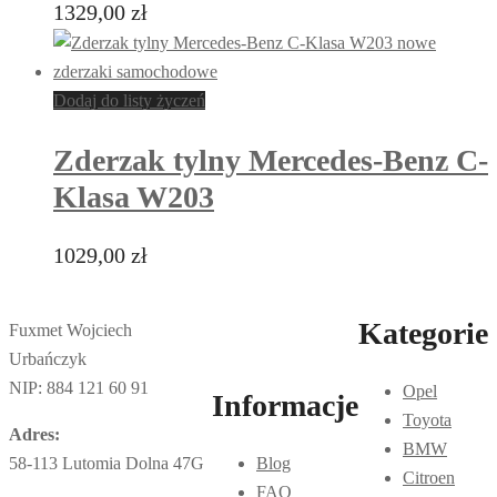
1329,00
zł
Dodaj do listy życzeń
Zderzak tylny Mercedes-Benz C-
Klasa W203
1029,00
zł
Kategorie
Fuxmet Wojciech
Urbańczyk
NIP: 884 121 60 91
Opel
Informacje
Toyota
Adres:
BMW
58-113 Lutomia Dolna 47G
Blog
Citroen
FAQ