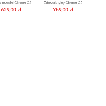
k przedni Citroen C2
Zderzak tylny Citroen C2
629,00
zł
759,00
zł
Ten
produkt
ma
wiele
wariantów.
Opcje
można
wybrać
na
stronie
produktu