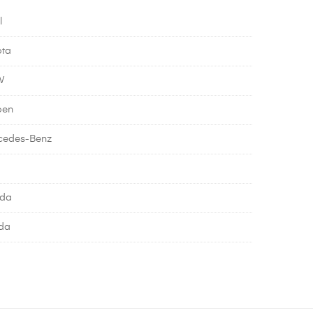
l
ota
W
oen
cedes-Benz
da
da