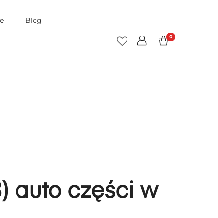
je
Blog
0
) auto części w