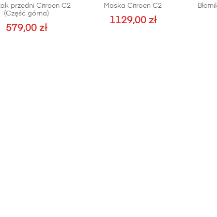
ak przedni Citroen C2
Maska Citroen C2
Błotni
(Część górna)
1129,00
zł
579,00
zł