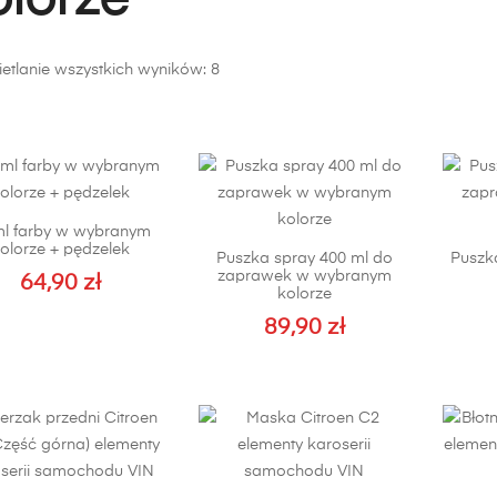
olorze
Posortowane
etlanie wszystkich wyników: 8
według
popularności
ml farby w wybranym
olorze + pędzelek
Puszka spray 400 ml do
Puszka
zaprawek w wybranym
64,90
zł
kolorze
89,90
zł