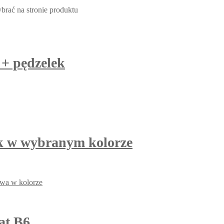
rać na stronie produktu
 + pędzelek
k w wybranym kolorze
at B6