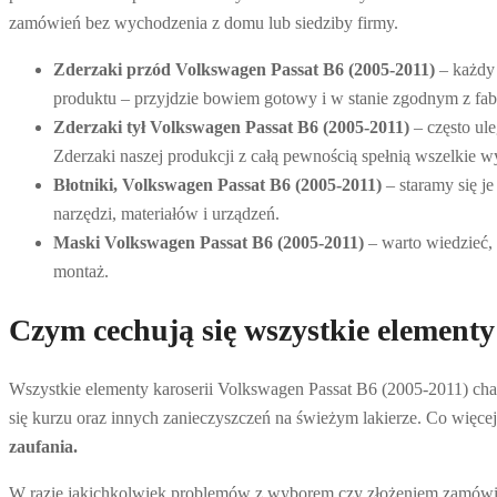
zamówień bez wychodzenia z domu lub siedziby firmy.
Zderzaki przód Volkswagen Passat B6 (2005-2011)
– każdy
produktu – przyjdzie bowiem gotowy i w stanie zgodnym z fa
Zderzaki tył Volkswagen Passat B6 (2005-2011)
– często ul
Zderzaki naszej produkcji z całą pewnością spełnią wszelkie 
Błotniki, Volkswagen Passat B6 (2005-2011)
– staramy się 
narzędzi, materiałów i urządzeń.
Maski Volkswagen Passat B6 (2005-2011)
– warto wiedzieć,
montaż.
Czym cechują się wszystkie elementy
Wszystkie elementy karoserii Volkswagen Passat B6 (2005-2011) cha
się kurzu oraz innych zanieczyszczeń na świeżym lakierze. Co więce
zaufania.
W razie jakichkolwiek problemów z wyborem czy złożeniem zamówien