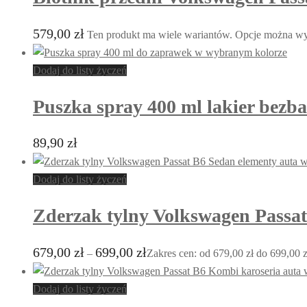
579,00
zł
Ten produkt ma wiele wariantów. Opcje można wyb
Dodaj do listy życzeń
Puszka spray 400 ml lakier bezb
89,90
zł
Dodaj do listy życzeń
Zderzak tylny Volkswagen Passa
679,00
zł
699,00
zł
–
Zakres cen: od 679,00 zł do 699,00 z
Dodaj do listy życzeń