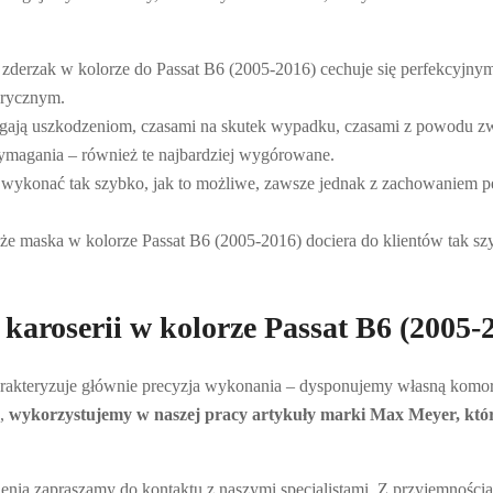
 zderzak w kolorze do Passat B6 (2005-2016) cechuje się perfekcyjn
brycznym.
egają uszkodzeniom, czasami na skutek wypadku, czasami z powodu 
wymagania – również te najbardziej wygórowane.
je wykonać tak szybko, jak to możliwe, zawsze jednak z zachowaniem 
 że maska w kolorze Passat B6 (2005-2016) dociera do klientów tak sz
 karoserii w kolorze Passat B6 (2005-
rakteryzuje głównie precyzja wykonania – dysponujemy własną komorą
j,
wykorzystujemy w naszej pracy artykuły marki Max Meyer, która
ia zapraszamy do kontaktu z naszymi specjalistami. Z przyjemnością