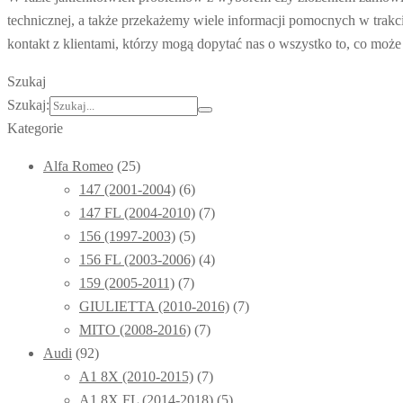
technicznej, a także przekażemy wiele informacji pomocnych w trakcie 
kontakt z klientami, którzy mogą dopytać nas o wszystko to, co może
Szukaj
Szukaj:
Kategorie
Alfa Romeo
(25)
147 (2001-2004)
(6)
147 FL (2004-2010)
(7)
156 (1997-2003)
(5)
156 FL (2003-2006)
(4)
159 (2005-2011)
(7)
GIULIETTA (2010-2016)
(7)
MITO (2008-2016)
(7)
Audi
(92)
A1 8X (2010-2015)
(7)
A1 8X FL (2014-2018)
(5)