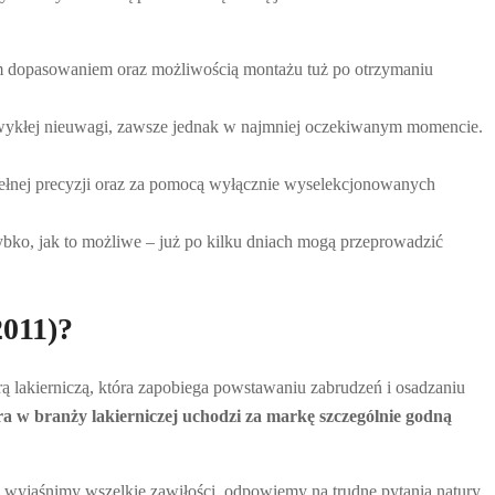
ym dopasowaniem oraz możliwością montażu tuż po otrzymaniu
zwykłej nieuwagi, zawsze jednak w najmniej oczekiwanym momencie.
pełnej precyzji oraz za pomocą wyłącznie wyselekcjonowanych
ybko, jak to możliwe – już po kilku dniach mogą przeprowadzić
2011)?
 lakierniczą, która zapobiega powstawaniu zabrudzeń i osadzaniu
 w branży lakierniczej uchodzi za markę szczególnie godną
 wyjaśnimy wszelkie zawiłości, odpowiemy na trudne pytania natury