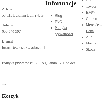
Opel
Informacje
Toyota
Adres:
BMW
58-113 Lutomia Dolna 47G
Blog
Citroen
FAQ
Mercedes-
Telefon:
Polityka
Benz
603 540 597
prywatności
Audi
E-mail:
Mazda
fuxmet@zderzakwkolorze.pl
Skoda
Polityka prywatności
•
Regulamin
•
Cookies
Koszyk