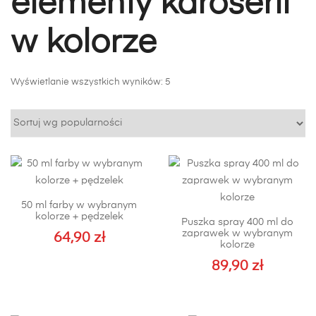
elementy karoserii
w kolorze
Posortowane
Wyświetlanie wszystkich wyników: 5
według
popularności
50 ml farby w wybranym
kolorze + pędzelek
Puszka spray 400 ml do
zaprawek w wybranym
64,90
zł
kolorze
89,90
zł