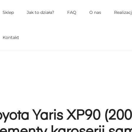
łówne
enu
Sklep
Jak to działa?
FAQ
O nas
Realizac
Kontakt
oyota Yaris XP90 (20