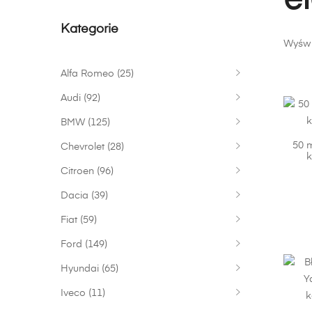
e
Kategorie
Wyświ
Alfa Romeo
(25)
Audi
(92)
BMW
(125)
50 
Chevrolet
(28)
k
Citroen
(96)
Dacia
(39)
Fiat
(59)
Ford
(149)
Hyundai
(65)
Iveco
(11)