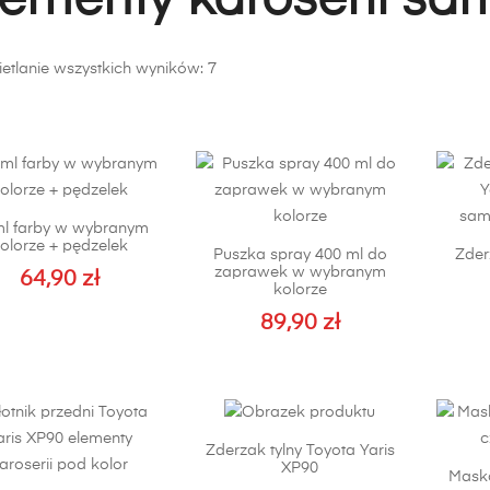
lementy karoserii s
Posortowane
etlanie wszystkich wyników: 7
według
popularności
ml farby w wybranym
olorze + pędzelek
Puszka spray 400 ml do
Zder
zaprawek w wybranym
64,90
zł
kolorze
89,90
zł
Zderzak tylny Toyota Yaris
XP90
Maska