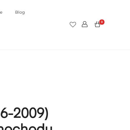
je
Blog
0
06-2009)