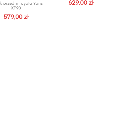
629,00
zł
ik przedni Toyota Yaris
XP90
579,00
zł
Ten
produkt
ma
wiele
wariantów.
Opcje
można
wybrać
na
stronie
produktu