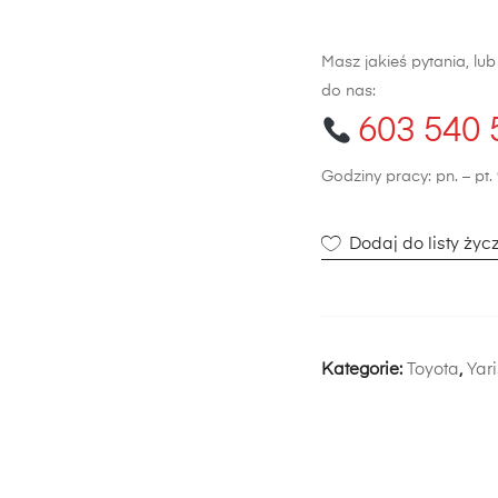
Masz jakieś pytania, lu
do nas:
603 540 
Godziny pracy: pn. – pt. 
Dodaj do listy życ
Kategorie:
Toyota
,
Yar