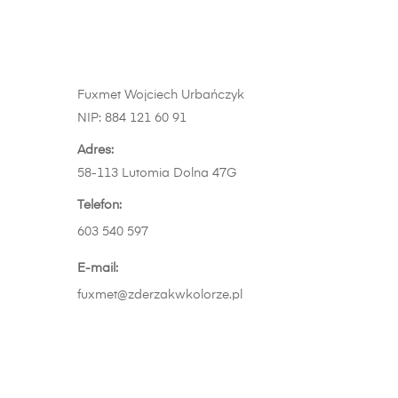
pr
m
wi
wa
Fuxmet Wojciech Urbańczyk
Op
NIP: 884 121 60 91
m
wy
Adres:
na
58-113 Lutomia Dolna 47G
st
Telefon:
pr
603 540 597
E-mail:
fuxmet@zderzakwkolorze.pl