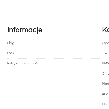
odukt
a
ele
riantów.
Informacje
K
cje
ożna
brać
Blog
Ope
ronie
FAQ
Toy
oduktu
Polityka prywatności
BM
Citr
Mer
Audi
Maz