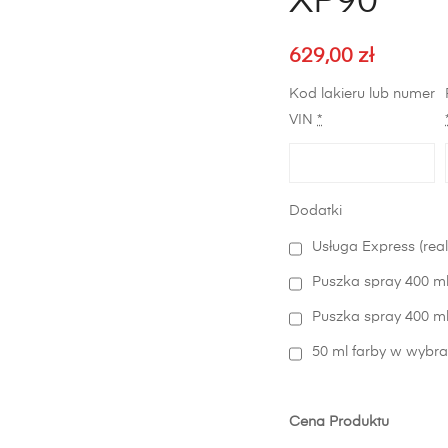
XP90
629,00
zł
Kod lakieru lub numer
VIN
*
Dodatki
Usługa Express (real
Puszka spray 400 ml
Puszka spray 400 ml 
50 ml farby w wybra
Cena Produktu