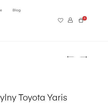
je
Blog
0
ylny Toyota Yaris