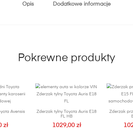
Opis
Dodatkowe informacje
Pokrewne produkty
oyota Avensis
Zderzak tylny Toyota Auris E18
Zderzak prz
FL HB
0
zł
1029,00
zł
10
n