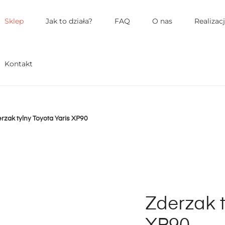
łówne
enu
Sklep
Jak to działa?
FAQ
O nas
Realizac
Kontakt
rzak tylny Toyota Yaris XP90
Zderzak t