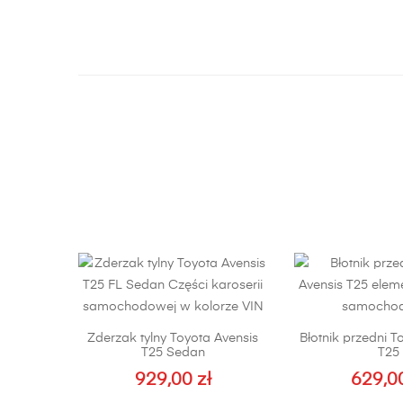
Zderzak tylny Toyota Avensis
Błotnik przedni T
T25 Sedan
T25
929,00
zł
629,0
Te