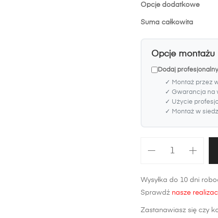
Opcje dodatkowe
Suma całkowita
Opcje montażu
Dodaj profesjonalny
✓ Montaż przez 
✓ Gwarancja na 
✓ Użycie profesj
✓ Montaż w siedzi
ilość
Zderzak
tylny
Wysyłka do 10 dni roboc
Toyota
Sprawdź
nasze realizac
Yaris
XP90
Zastanawiasz się czy k