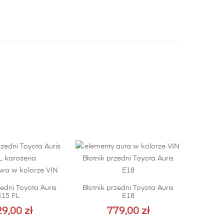
edni Toyota Auris
Błotnik przedni Toyota Auris
E15 FL
E18
29,00
zł
779,00
zł
Ten