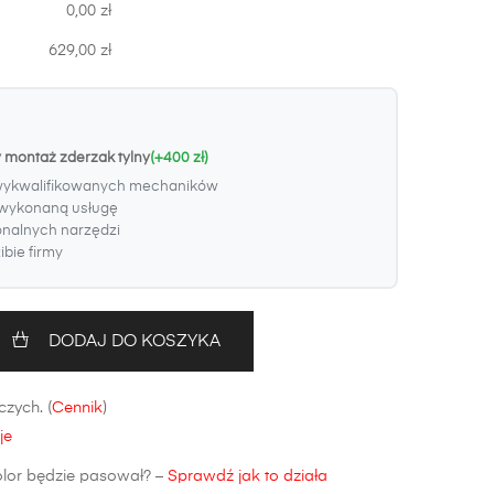
0,00 zł
629,00 zł
 montaż zderzak tylny
(+400 zł)
wykwalifikowanych mechaników
wykonaną usługę
onalnych narzędzi
bie firmy
DODAJ DO KOSZYKA
zych. (
Cennik
)
je
olor będzie pasował? –
Sprawdź jak to działa