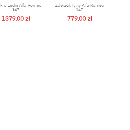
ik przedni Alfa Romeo
Zderzak tylny Alfa Romeo
147
147
1379,00
zł
779,00
zł
Ten
produkt
ma
wiele
wariantów.
Opcje
można
wybrać
na
stronie
produktu