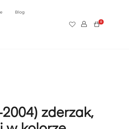
je
Blog
0
2004) zderzak,