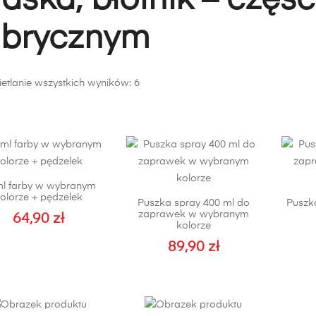
aska, błotnik – częśc
abrycznym
Posortowane
etlanie wszystkich wyników: 6
według
popularności
ml farby w wybranym
olorze + pędzelek
Puszka spray 400 ml do
Puszka
zaprawek w wybranym
64,90
zł
kolorze
89,90
zł