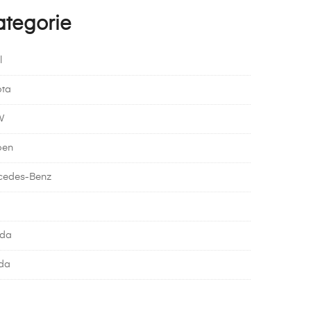
ategorie
l
ota
W
oen
cedes-Benz
da
da