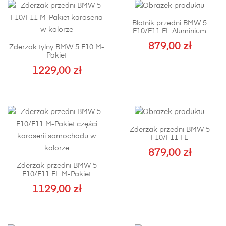
Błotnik przedni BMW 5
F10/F11 FL Aluminium
879,00
zł
Zderzak tylny BMW 5 F10 M-
Pakiet
Ten
1229,00
zł
produkt
Ten
ma
produkt
wiele
ma
wariantów.
wiele
Opcje
Zderzak przedni BMW 5
wariantów.
można
F10/F11 FL
Opcje
wybrać
879,00
zł
można
na
Ten
Zderzak przedni BMW 5
wybrać
stronie
F10/F11 FL M-Pakiet
produkt
na
produktu
1129,00
zł
ma
stronie
Ten
wiele
produktu
produkt
wariantów.