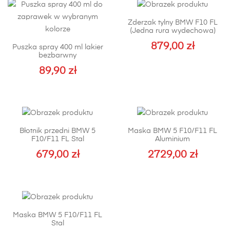
ma
Opcje
wiele
można
Zderzak tylny BMW F10 FL
wariantów.
wybrać
(Jedna rura wydechowa)
Opcje
na
879,00
zł
Puszka spray 400 ml lakier
można
stronie
bezbarwny
Ten
wybrać
produktu
89,90
zł
produkt
na
ma
stronie
wiele
produktu
wariantów.
Opcje
Błotnik przedni BMW 5
Maska BMW 5 F10/F11 FL
można
F10/F11 FL Stal
Aluminium
wybrać
679,00
zł
2729,00
zł
na
Ten
stronie
produkt
produktu
ma
wiele
Maska BMW 5 F10/F11 FL
wariantów.
Stal
Opcje