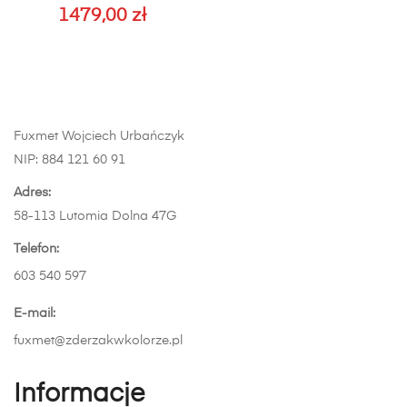
1479,00
zł
można
wybrać
na
stronie
produktu
Fuxmet Wojciech Urbańczyk
NIP: 884 121 60 91
Adres:
58-113 Lutomia Dolna 47G
Telefon:
603 540 597
E-mail:
fuxmet@zderzakwkolorze.pl
Informacje