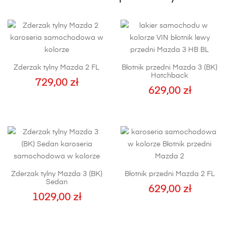
Zderzak tylny Mazda 2 FL
Błotnik przedni Mazda 3 (BK)
Hatchback
729,00
zł
629,00
zł
Ten
produkt
ma
wiele
wariantów.
Opcje
Zderzak tylny Mazda 3 (BK)
Błotnik przedni Mazda 2 FL
można
Sedan
629,00
wybrać
zł
1029,00
zł
na
Ten
stronie
produkt
produktu
ma