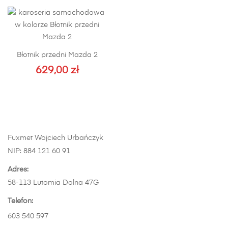
wiele
wariantów.
Opcje
można
Błotnik przedni Mazda 2
wybrać
629,00
zł
na
Ten
stronie
produkt
produktu
ma
wiele
wariantów.
Fuxmet Wojciech Urbańczyk
Opcje
NIP: 884 121 60 91
można
wybrać
Adres:
na
58-113 Lutomia Dolna 47G
stronie
Telefon:
produktu
603 540 597