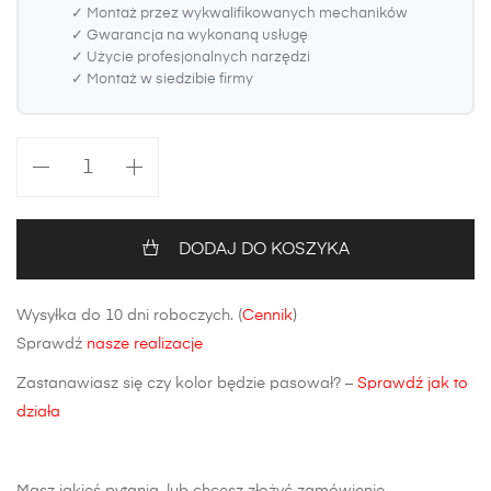
✓ Montaż przez wykwalifikowanych mechaników
✓ Gwarancja na wykonaną usługę
✓ Użycie profesjonalnych narzędzi
✓ Montaż w siedzibie firmy
ilość
Zderzak
tylny
Mazda
DODAJ DO KOSZYKA
3
(BL)
Wysyłka do 10 dni roboczych. (
Cennik
)
Hatchback
Sprawdź
nasze realizacje
Zastanawiasz się czy kolor będzie pasował? –
Sprawdź jak to
działa