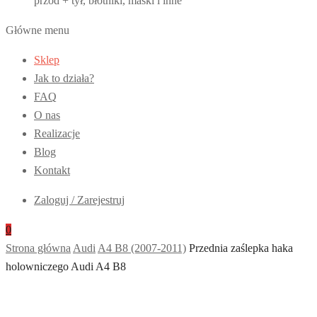
przód + tył, błotniki, maski i inne
Główne menu
Sklep
Jak to działa?
FAQ
O nas
Realizacje
Blog
Kontakt
Zaloguj / Zarejestruj
0
Strona główna
Audi
A4 B8 (2007-2011)
Przednia zaślepka haka
holowniczego Audi A4 B8