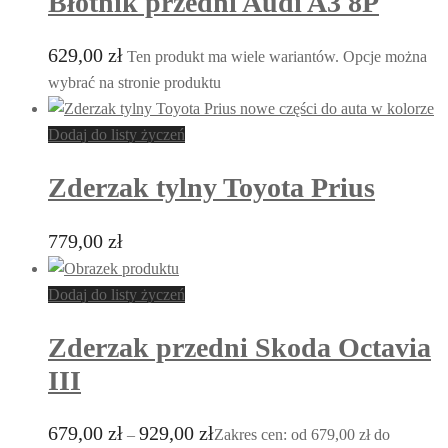
Błotnik przedni Audi A3 8P
629,00
zł
Ten produkt ma wiele wariantów. Opcje można
wybrać na stronie produktu
Dodaj do listy życzeń
Zderzak tylny Toyota Prius
779,00
zł
Dodaj do listy życzeń
Zderzak przedni Skoda Octavia
III
679,00
zł
929,00
zł
–
Zakres cen: od 679,00 zł do