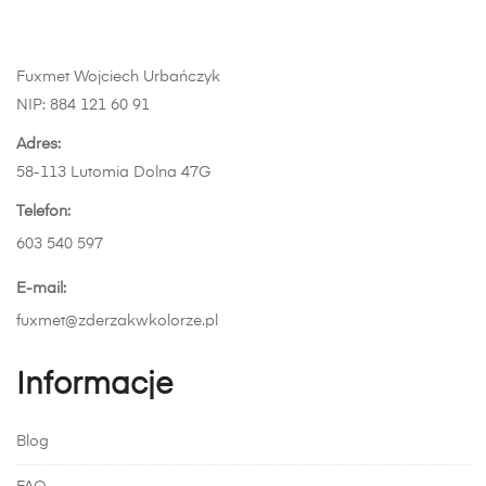
ma
wiele
wariantów.
Fuxmet Wojciech Urbańczyk
Opcje
NIP: 884 121 60 91
można
wybrać
Adres:
na
58-113 Lutomia Dolna 47G
stronie
Telefon:
produktu
603 540 597
E-mail:
fuxmet@zderzakwkolorze.pl
Informacje
Blog