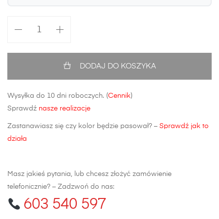
ilość
Zderzak
tylny
Opel
DODAJ DO KOSZYKA
Astra
J
Wysyłka do 10 dni roboczych. (
Cennik
)
HB
Sprawdź
nasze realizacje
Zastanawiasz się czy kolor będzie pasował? –
Sprawdź jak to
działa
Masz jakieś pytania, lub chcesz złożyć zamówienie
telefonicznie? – Zadzwoń do nas:
603 540 597