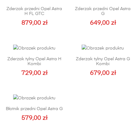
Zderzak przedni Opel Astra
Zderzak przedni Opel Astra
H FL GTC
G
879,00
zł
649,00
zł
Ten
produkt
ma
wiele
Zderzak tylny Opel Astra H
Zderzak tylny Opel Astra G
wariantów.
Kombi
Kombi
Opcje
729,00
zł
679,00
zł
można
wybrać
na
stronie
produktu
Błotnik przedni Opel Astra G
579,00
zł
Ten
produkt