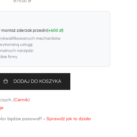
679,00 zł
y montaż zderzak przedni
(+600 zł)
wykwalifikowanych mechaników
wykonaną usługę
onalnych narzędzi
bie firmy
DODAJ DO KOSZYKA
zych. (
Cennik
)
je
olor będzie pasował? –
Sprawdź jak to działa