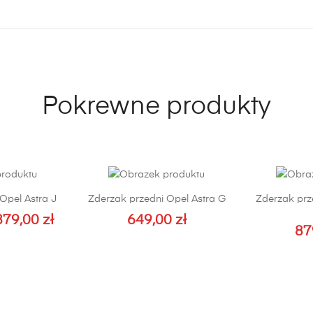
Pokrewne produkty
Opel Astra J
Zderzak przedni Opel Astra G
Zderzak prz
879,00
zł
649,00
zł
Zakres
87
cen:
n
Ten
od
odukt
produkt
779,00 zł
a
ma
do
ele
wiele
879,00 zł
riantów.
wariantów.