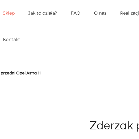
łówne
enu
Sklep
Jak to działa?
FAQ
O nas
Realizac
Kontakt
 przedni Opel Astra H
Zderzak 