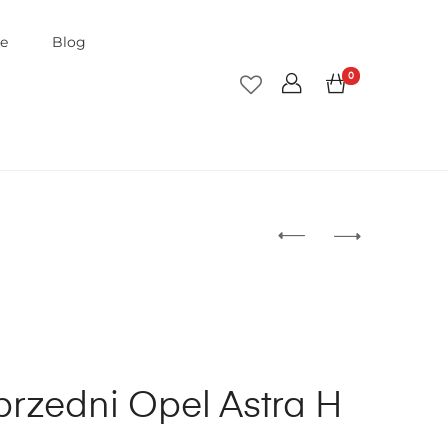
je
Blog
0
przedni Opel Astra H