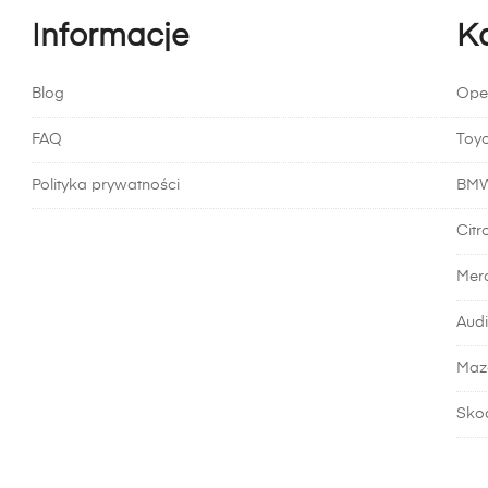
cje
Opcje
Informacje
K
ożna
można
brać
wybrać
na
Blog
Ope
ronie
stronie
FAQ
Toy
oduktu
produktu
Polityka prywatności
BM
Citr
Mer
Audi
Maz
Sko