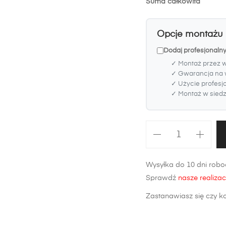
Suma całkowita
Opcje montażu
Dodaj profesjonaln
✓ Montaż przez 
✓ Gwarancja na 
✓ Użycie profesj
✓ Montaż w siedzi
ilość
Zderzak
przedni
Wysyłka do 10 dni roboc
Opel
Sprawdź
nasze realizac
Astra
H
Zastanawiasz się czy k