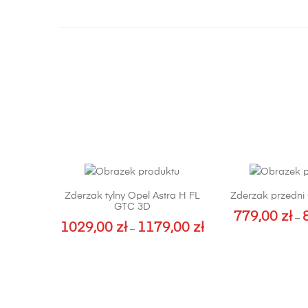
Zderzak tylny Opel Astra H FL
Zderzak przedni 
GTC 3D
779,00
zł
–
1029,00
zł
1179,00
zł
Zakres
–
Te
cen:
Ten
pr
od
produkt
m
1029,00 zł
ma
wi
do
wiele
wa