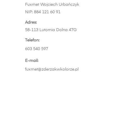
1179,00 zł
wariantów.
Op
Fuxmet Wojciech Urbańczyk
Opcje
m
NIP: 884 121 60 91
można
wy
wybrać
Adres:
na
na
58-113 Lutomia Dolna 47G
st
stronie
pr
Telefon:
produktu
603 540 597
E-mail:
fuxmet@zderzakwkolorze.pl