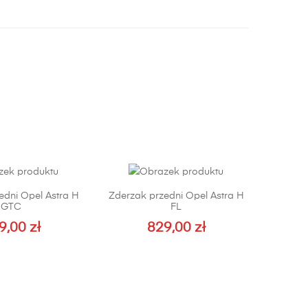
edni Opel Astra H
Zderzak przedni Opel Astra H
GTC
FL
9,00
zł
829,00
zł
Ten
produkt
ma
wiele