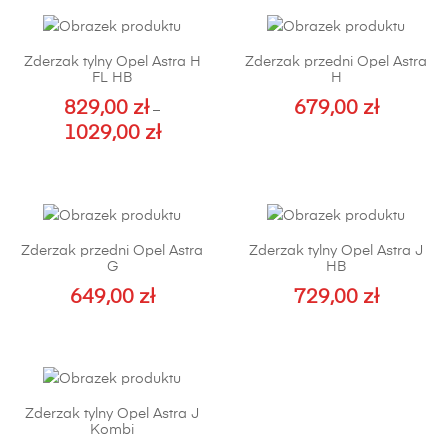
Zderzak tylny Opel Astra H
Zderzak przedni Opel Astra
FL HB
H
829,00
zł
679,00
zł
–
1029,00
zł
Zakres
cen:
Ten
od
produkt
829,00 zł
ma
do
wiele
Zderzak przedni Opel Astra
Zderzak tylny Opel Astra J
1029,00 zł
wariantów.
G
HB
Opcje
649,00
zł
729,00
zł
można
Ten
Ten
wybrać
produkt
produkt
na
ma
ma
stronie
wiele
wiele
produktu
Zderzak tylny Opel Astra J
wariantów.
wariantów.
Kombi
Opcje
Opcje