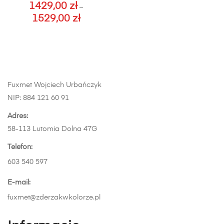
1429,00
zł
–
można
można
1529,00
zł
Zakres
wybrać
wybrać
cen:
Ten
na
na
od
produkt
stronie
stronie
1429,00 zł
ma
produktu
produktu
do
wiele
1529,00 zł
wariantów.
Fuxmet Wojciech Urbańczyk
Opcje
NIP: 884 121 60 91
można
wybrać
Adres:
na
58-113 Lutomia Dolna 47G
stronie
Telefon:
produktu
603 540 597
E-mail:
fuxmet@zderzakwkolorze.pl