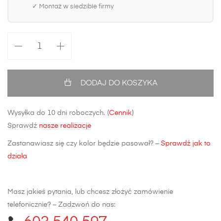
✓ Montaż w siedzibie firmy
ilość
Zderzak
przedni
Opel
DODAJ DO KOSZYKA
Astra
H
Wysyłka do 10 dni roboczych. (
Cennik
)
FL
Sprawdź
nasze realizacje
Zastanawiasz się czy kolor będzie pasował? –
Sprawdź jak to
działa
Masz jakieś pytania, lub chcesz złożyć zamówienie
telefonicznie? – Zadzwoń do nas: