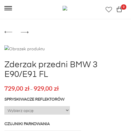
0
Zderzak przedni BMW 3
E90/E91 FL
729,00
zł
929,00
zł
Zakres
–
cen:
SPRYSKIWACZE REFLEKTORÓW
od
729,00 zł
do
CZUJNIKI PARKOWANIA
929,00 zł