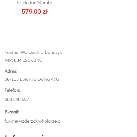
FL Sedan/Kombi
Opcje
579,00
zł
można
Ten
wybrać
produkt
na
ma
stronie
wiele
produktu
wariantów.
Fuxmet Wojciech Urbańczyk
Opcje
NIP: 884 121 60 91
można
wybrać
Adres:
na
58-113 Lutomia Dolna 47G
stronie
Telefon:
produktu
603 540 597
E-mail:
fuxmet@zderzakwkolorze.pl