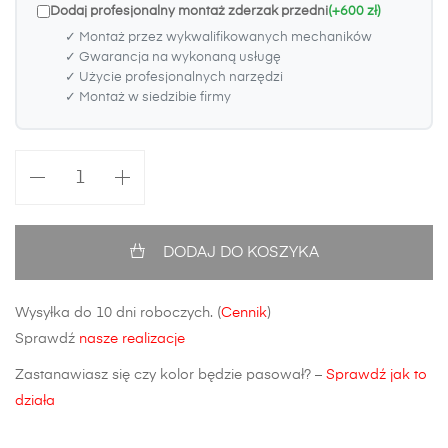
Dodaj profesjonalny montaż zderzak przedni
(+600 zł)
✓ Montaż przez wykwalifikowanych mechaników
✓ Gwarancja na wykonaną usługę
✓ Użycie profesjonalnych narzędzi
✓ Montaż w siedzibie firmy
ilość
Zderzak
przedni
BMW
DODAJ DO KOSZYKA
3
E90/E91
Wysyłka do 10 dni roboczych. (
Cennik
)
FL
Sprawdź
nasze realizacje
Zastanawiasz się czy kolor będzie pasował? –
Sprawdź jak to
działa