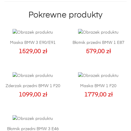
Pokrewne produkty
Maska BMW 3 E90/E91
Błotnik przedni BMW 1 E87
1529,00
zł
579,00
zł
Ten
produkt
ma
wiele
Zderzak przedni BMW 1 F20
Maska BMW 1 F20
wariantów.
Opcje
1099,00
zł
1779,00
zł
można
Ten
wybrać
produkt
na
ma
stronie
wiele
Błotnik przedni BMW 3 E46
produktu
wariantów.