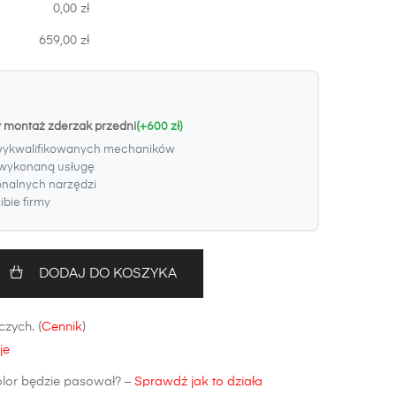
0,00 zł
659,00 zł
y montaż zderzak przedni
(+600 zł)
wykwalifikowanych mechaników
wykonaną usługę
onalnych narzędzi
bie firmy
DODAJ DO KOSZYKA
zych. (
Cennik
)
je
olor będzie pasował? –
Sprawdź jak to działa