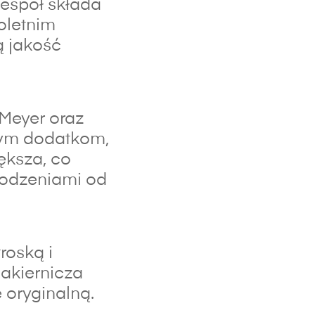
espół składa
oletnim
ą jakość
 Meyer oraz
lnym dodatkom,
ększa, co
kodzeniami od
roską i
lakiernicza
 oryginalną.