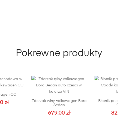
Pokrewne produkty
wagen CC
Zderzak tylny Volkswagen Bora
Błotnik pr
00
zł
Sedan
679,00
zł
82