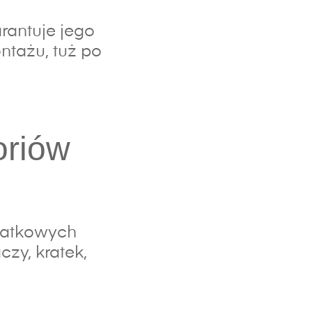
rantuje jego
ntażu, tuż po
oriów
datkowych
zy, kratek,