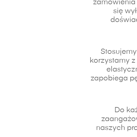
zamówienia 
się wy
doświad
Stosujemy 
korzystamy z 
elastycz
zapobiega pę
Do każ
zaangażo
naszych pro