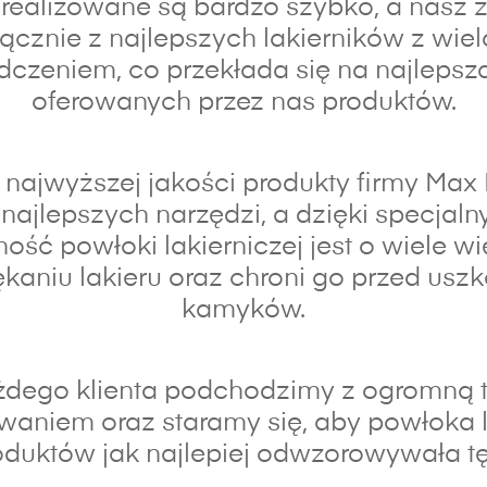
realizowane są bardzo szybko, a nasz z
łącznie z najlepszych lakierników z wiel
czeniem, co przekłada się na najlepsz
oferowanych przez nas produktów.
najwyższej jakości produkty firmy Max
najlepszych narzędzi, a dzięki specja
ność powłoki lakierniczej jest o wiele wi
kaniu lakieru oraz chroni go przed usz
kamyków.
dego klienta podchodzimy z ogromną t
waniem oraz s
taramy się, aby powłoka 
duktów jak najlepiej odwzorowywała tę