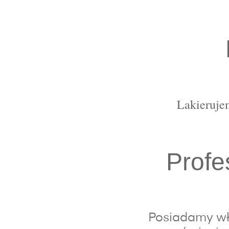
Lakierujem
Profe
Posiadamy wła