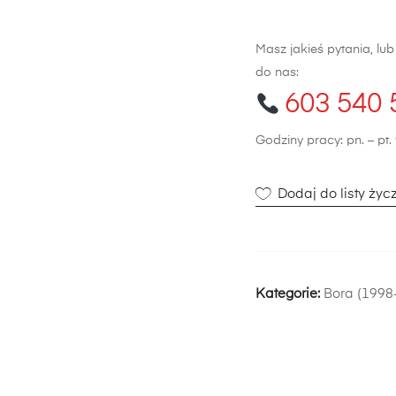
Masz jakieś pytania, lu
do nas:
603 540 
Godziny pracy: pn. – pt. 
Dodaj do listy życ
Kategorie:
Bora (1998