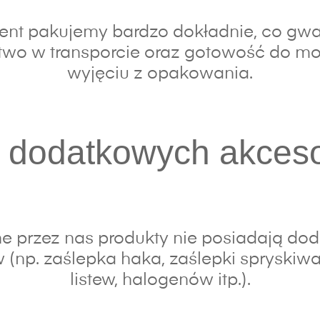
nt pakujemy bardzo dokładnie, co gwa
wo w transporcie oraz gotowość do mo
wyjęciu z opakowania.
 dodatkowych akces
e przez nas produkty nie posiadają do
 (np. zaślepka haka, zaślepki spryskiwac
listew, halogenów itp.).