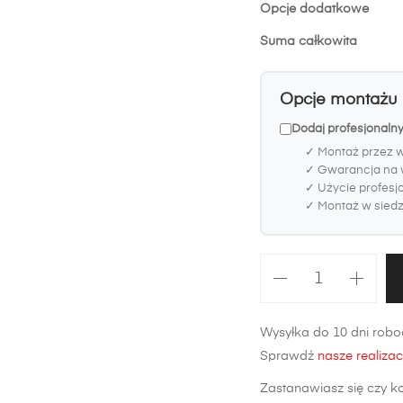
Opcje dodatkowe
Suma całkowita
Opcje montażu
Dodaj profesjonaln
✓ Montaż przez 
✓ Gwarancja na 
✓ Użycie profesj
✓ Montaż w siedzi
ilość
Zderzak
przedni
Wysyłka do 10 dni roboc
Volkswagen
Sprawdź
nasze realizac
Bora
Zastanawiasz się czy k