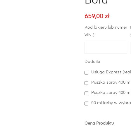
Bora
659,00
zł
Kod lakieru lub numer
VIN
*
Dodatki
Usługa Express (real
Puszka spray 400 ml
Puszka spray 400 ml 
50 ml farby w wybra
Cena Produktu