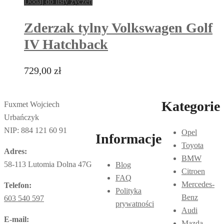
Dodaj do listy życzeń
Zderzak tylny Volkswagen Golf
IV Hatchback
729,00
zł
Kategorie
Fuxmet Wojciech
Urbańczyk
NIP: 884 121 60 91
Opel
Informacje
Toyota
Adres:
BMW
58-113 Lutomia Dolna 47G
Blog
Citroen
FAQ
Mercedes-
Telefon:
Polityka
Benz
603 540 597
prywatności
Audi
E-mail:
Mazda