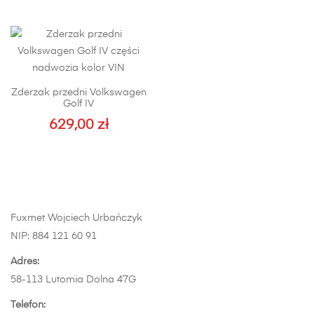
produkt
produkt
produktu
ma
ma
wiele
wiele
wariantów.
wariantów.
Opcje
Opcje
Zderzak przedni Volkswagen
można
można
Golf IV
wybrać
wybrać
629,00
zł
na
na
stronie
stronie
produktu
produktu
Fuxmet Wojciech Urbańczyk
NIP: 884 121 60 91
Adres:
58-113 Lutomia Dolna 47G
Telefon: