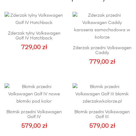
Zderzak tylny Volkswagen
Golf IV Hatchback
729,00
zł
Zderzak przedni Volkswagen
Caddy
779,00
zł
Ten
produkt
ma
wiele
wariantów.
Opcje
Błotnik przedni Volkswagen
Błotnik przedni Volkswagen
można
Golf IV
Golf III
wybrać
579,00
zł
579,00
zł
na
Ten
Ten
stronie