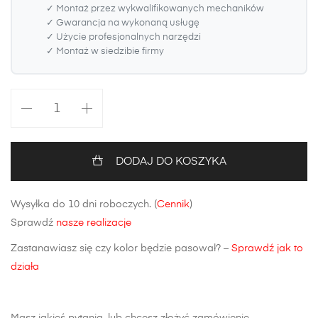
✓ Montaż przez wykwalifikowanych mechaników
✓ Gwarancja na wykonaną usługę
✓ Użycie profesjonalnych narzędzi
✓ Montaż w siedzibie firmy
ilość
Zderzak
przedni
Volkswagen
DODAJ DO KOSZYKA
Caddy
Wysyłka do 10 dni roboczych. (
Cennik
)
Sprawdź
nasze realizacje
Zastanawiasz się czy kolor będzie pasował? –
Sprawdź jak to
działa