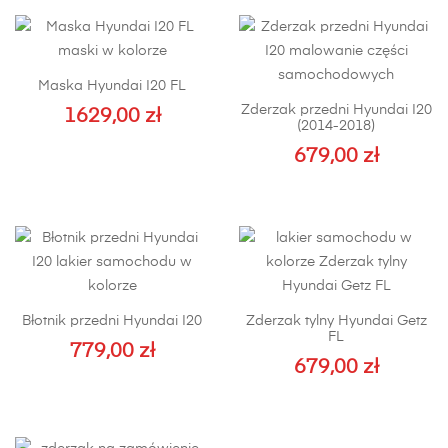
Maska Hyundai I20 FL
Zderzak przedni Hyundai I20
1629,00
zł
(2014-2018)
679,00
zł
Błotnik przedni Hyundai I20
Zderzak tylny Hyundai Getz
FL
779,00
zł
679,00
zł
Ten
produkt
ma