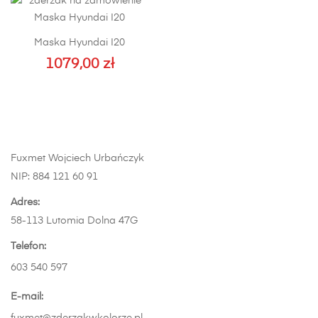
wiele
wariantów.
Opcje
Maska Hyundai I20
można
1079,00
zł
wybrać
na
stronie
produktu
Fuxmet Wojciech Urbańczyk
NIP: 884 121 60 91
Adres:
58-113 Lutomia Dolna 47G
Telefon:
603 540 597
E-mail: