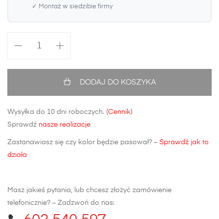
✓ Montaż w siedzibie firmy
ilość
Błotnik
przedni
Hyundai
DODAJ DO KOSZYKA
Tucson
III
Wysyłka do 10 dni roboczych. (
Cennik
)
Sprawdź
nasze realizacje
Zastanawiasz się czy kolor będzie pasował? –
Sprawdź jak to
działa
Masz jakieś pytania, lub chcesz złożyć zamówienie
telefonicznie? – Zadzwoń do nas: