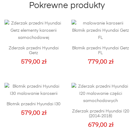
Pokrewne produkty
Zderzak przedni Hyundai
Błotnik przedni Hyundai Getz
Getz
FL
579,00
zł
779,00
zł
Ten
produkt
ma
wiele
wariantów.
Błotnik przedni Hyundai I30
Opcje
Zderzak przedni Hyundai I20
579,00
zł
można
(2014-2018)
wybrać
Ten
679,00
zł
na
produkt