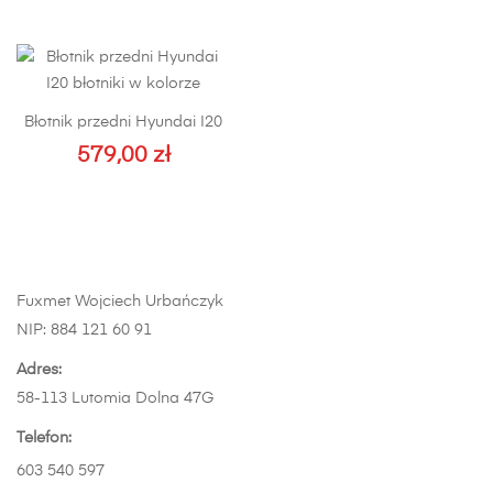
stronie
ma
produktu
wiele
wariantów.
Opcje
można
Błotnik przedni Hyundai I20
wybrać
579,00
zł
na
Ten
stronie
produkt
produktu
ma
wiele
wariantów.
Fuxmet Wojciech Urbańczyk
Opcje
NIP: 884 121 60 91
można
wybrać
Adres:
na
58-113 Lutomia Dolna 47G
stronie
Telefon:
produktu
603 540 597