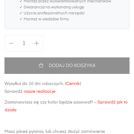
✓ Montaż przez wykwalifikowanych mechaników
✓ Gwarancja na wykonaną usługę
✓ Użycie profesjonalnych narzędzi
✓ Montaż w siedzibie firmy
ilość
Błotnik
przedni
Hyundai
DODAJ DO KOSZYKA
I20
FL
Wysyłka do 10 dni roboczych. (
Cennik
)
Sprawdź
nasze realizacje
Zastanawiasz się czy kolor będzie pasował? –
Sprawdź jak to
działa
Masz jakieś pytania, lub chcesz złożyć zamówienie