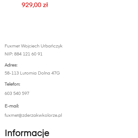
929,00
można
zł
wybrać
na
stronie
produktu
Fuxmet Wojciech Urbańczyk
NIP: 884 121 60 91
Adres:
58-113 Lutomia Dolna 47G
Telefon:
603 540 597
E-mail:
fuxmet@zderzakwkolorze.pl
Informacje