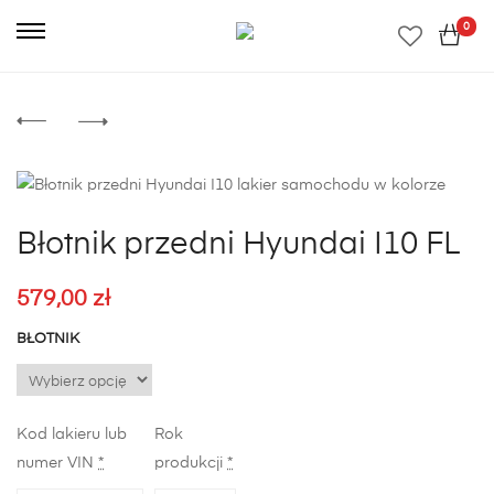
0
Błotnik przedni Hyundai I10 FL
579,00
zł
BŁOTNIK
Kod lakieru lub
Rok
numer VIN
*
produkcji
*