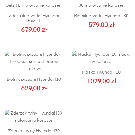
Zderzak przedni Hyundai
Błotnik przedni Hyundai I30
Getz FL
579,00
zł
679,00
zł
Ten
Ten
produkt
produkt
ma
ma
wiele
wiele
wariantów.
wariantów.
Opcje
Maska Hyundai I10
Opcje
można
Błotnik przedni Hyundai I10
można
1029,00
zł
wybrać
629,00
wybrać
zł
na
na
Ten
stronie
stronie
produkt
produktu
produktu
ma
wiele
wariantów.
Zderzak tylny Hyundai I30
Opcje