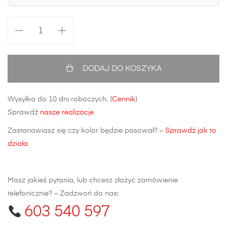
ilość
Błotnik
przedni
Hyundai
DODAJ DO KOSZYKA
I10
FL
Wysyłka do 10 dni roboczych. (
Cennik
)
Sprawdź
nasze realizacje
Zastanawiasz się czy kolor będzie pasował? –
Sprawdź jak to
działa
Masz jakieś pytania, lub chcesz złożyć zamówienie
telefonicznie? – Zadzwoń do nas:
603 540 597