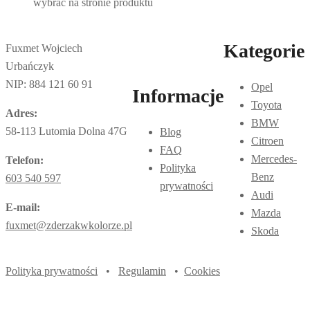
wybrać na stronie produktu
Kategorie
Fuxmet Wojciech
Urbańczyk
NIP: 884 121 60 91
Opel
Informacje
Toyota
Adres:
BMW
58-113 Lutomia Dolna 47G
Blog
Citroen
FAQ
Mercedes-
Telefon:
Polityka
Benz
603 540 597
prywatności
Audi
E-mail:
Mazda
fuxmet@zderzakwkolorze.pl
Skoda
Polityka prywatności
•
Regulamin
•
Cookies