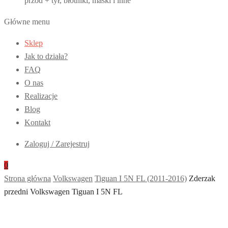
przód + tył, błotniki, maski i inne
Główne menu
Sklep
Jak to działa?
FAQ
O nas
Realizacje
Blog
Kontakt
Zaloguj / Zarejestruj
0
Strona główna
Volkswagen
Tiguan I 5N FL (2011-2016)
Zderzak
przedni Volkswagen Tiguan I 5N FL