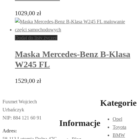
1029,00
zł
Dodaj do listy życzeń
Maska Mercedes-Benz B-Klasa
W245 FL
1529,00
zł
Kategorie
Fuxmet Wojciech
Urbańczyk
NIP: 884 121 60 91
Opel
Informacje
Toyota
Adres:
BMW
58-113 Lutomia Dolna 47G