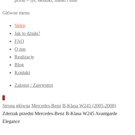
przód + tył, błotniki, maski i inne
Główne menu
Sklep
Jak to działa?
FAQ
O nas
Realizacje
Blog
Kontakt
Zaloguj / Zarejestruj
0
Strona główna
Mercedes-Benz
B-Klasa W245 (2005-2008)
Zderzak przedni Mercedes-Benz B-Klasa W245 Avantgarde
Elegance