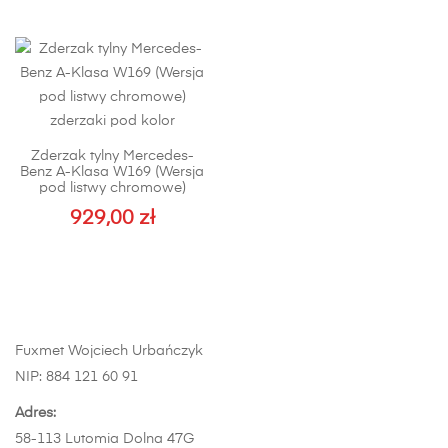
produkt
ma
wiele
wariantów.
Opcje
można
Zderzak tylny Mercedes-
wybrać
Benz A-Klasa W169 (Wersja
na
pod listwy chromowe)
stronie
929,00
zł
produktu
Fuxmet Wojciech Urbańczyk
NIP: 884 121 60 91
Adres:
58-113 Lutomia Dolna 47G