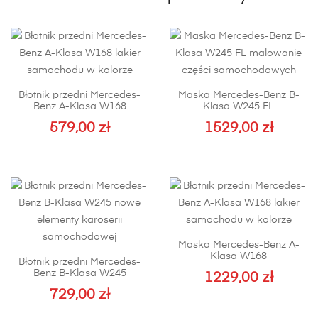
Błotnik przedni Mercedes-
Maska Mercedes-Benz B-
Benz A-Klasa W168
Klasa W245 FL
579,00
zł
1529,00
zł
Ten
produkt
ma
wiele
wariantów.
Opcje
Maska Mercedes-Benz A-
można
Klasa W168
Błotnik przedni Mercedes-
wybrać
Benz B-Klasa W245
1229,00
zł
na
729,00
zł
stronie
Ten
produktu