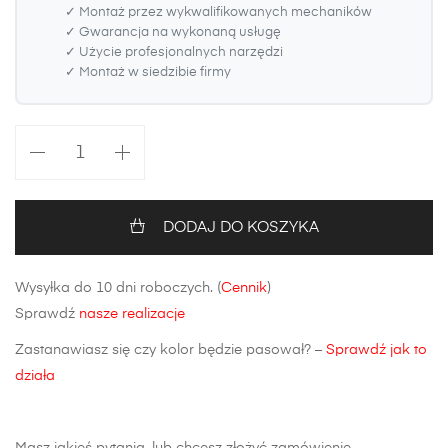
✓ Montaż przez wykwalifikowanych mechaników
✓ Gwarancja na wykonaną usługę
✓ Użycie profesjonalnych narzędzi
✓ Montaż w siedzibie firmy
ilość
Maska
Mercedes-
Benz
DODAJ DO KOSZYKA
B-
Klasa
Wysyłka do 10 dni roboczych. (
Cennik
)
W245
Sprawdź
nasze realizacje
Zastanawiasz się czy kolor będzie pasował? –
Sprawdź jak to
działa