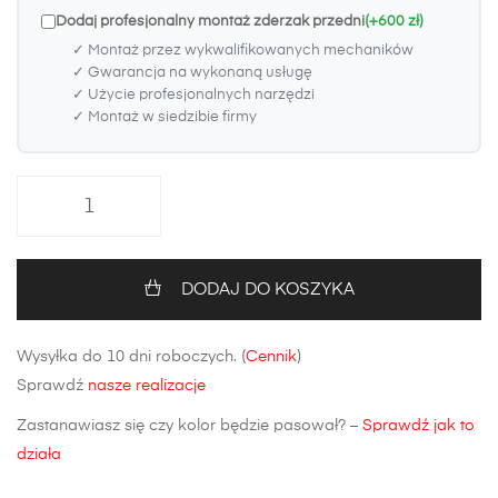
Dodaj profesjonalny montaż zderzak przedni
(+600 zł)
✓ Montaż przez wykwalifikowanych mechaników
✓ Gwarancja na wykonaną usługę
✓ Użycie profesjonalnych narzędzi
✓ Montaż w siedzibie firmy
ilość
Zderzak
przedni
Hyundai
DODAJ DO KOSZYKA
Tucson
(Wersja
Wysyłka do 10 dni roboczych. (
Cennik
)
bez
Sprawdź
nasze realizacje
nakładek
błotników)
Zastanawiasz się czy kolor będzie pasował? –
Sprawdź jak to
działa