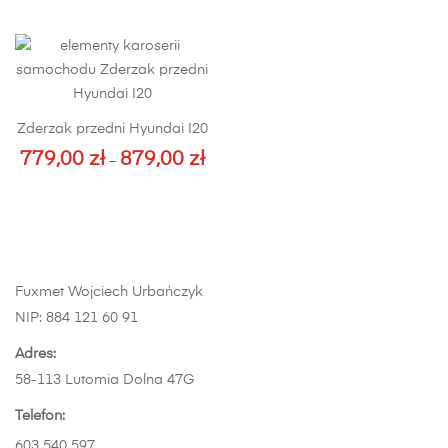
produkt
produktu
ma
wiele
wariantów.
Opcje
Zderzak przedni Hyundai I20
można
779,00
zł
879,00
zł
wybrać
Zakres
–
na
cen:
Ten
stronie
od
produkt
produktu
779,00 zł
ma
do
wiele
879,00 zł
wariantów.
Fuxmet Wojciech Urbańczyk
Opcje
NIP: 884 121 60 91
można
wybrać
Adres:
na
58-113 Lutomia Dolna 47G
stronie
Telefon:
produktu
603 540 597