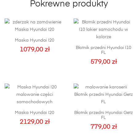
Pokrewne produkty
Maska Hyundai I20
Błotnik przedni Hyundai I10
1079,00
zł
FL
579,00
zł
Ten
produkt
ma
wiele
wariantów.
Opcje
Maska Hyundai I20
Błotnik przedni Hyundai Getz
można
FL
2129,00
zł
wybrać
779,00
zł
na
Ten
stronie