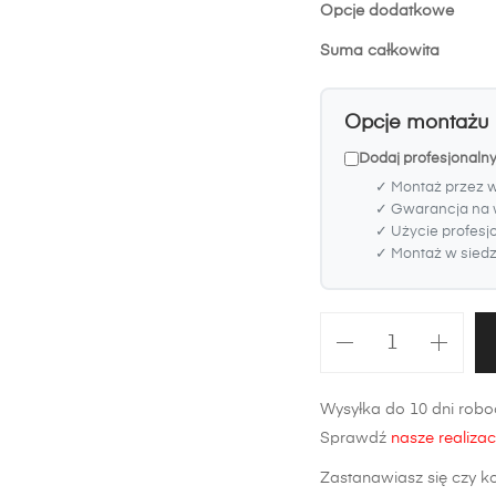
Opcje dodatkowe
Suma całkowita
Opcje montażu
Dodaj profesjonaln
✓ Montaż przez 
✓ Gwarancja na 
✓ Użycie profesj
✓ Montaż w siedzi
ilość
Maska
Volkswagen
Wysyłka do 10 dni roboc
Golf
Sprawdź
nasze realizac
V
Plus
Zastanawiasz się czy k