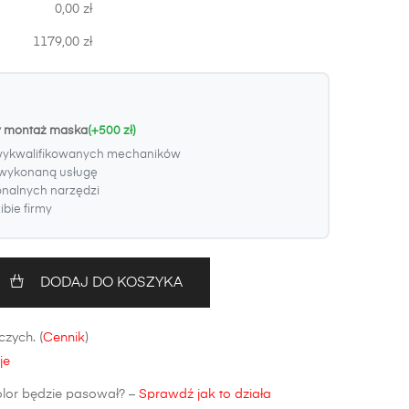
0,00 zł
1179,00 zł
y montaż maska
(+500 zł)
wykwalifikowanych mechaników
wykonaną usługę
onalnych narzędzi
bie firmy
DODAJ DO KOSZYKA
zych. (
Cennik
)
je
olor będzie pasował? –
Sprawdź jak to działa