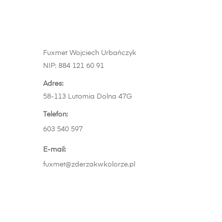
produkt
ma
wiele
wariantów.
Fuxmet Wojciech Urbańczyk
Opcje
NIP: 884 121 60 91
można
wybrać
Adres:
na
58-113 Lutomia Dolna 47G
stronie
Telefon:
produktu
603 540 597
E-mail:
fuxmet@zderzakwkolorze.pl