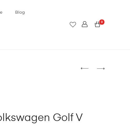
je
Blog
0
lkswagen Golf V