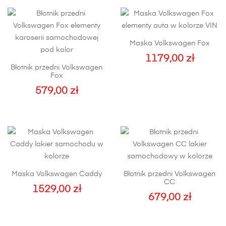
Maska Volkswagen Fox
1179,00
zł
Błotnik przedni Volkswagen
Fox
579,00
zł
Ten
produkt
ma
wiele
wariantów.
Opcje
Maska Volkswagen Caddy
Błotnik przedni Volkswagen
można
CC
1529,00
wybrać
zł
679,00
zł
na
Ten
stronie
produkt
produktu