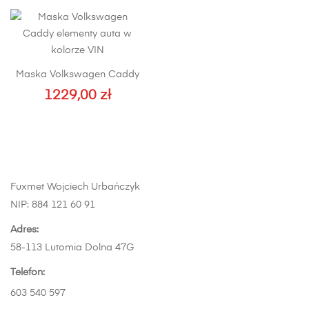
ma
wiele
wariantów.
Opcje
Maska Volkswagen Caddy
można
1229,00
zł
wybrać
na
stronie
produktu
Fuxmet Wojciech Urbańczyk
NIP: 884 121 60 91
Adres:
58-113 Lutomia Dolna 47G
Telefon:
603 540 597