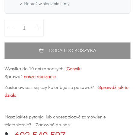
✓ Montaż w siedzibie firmy
ilość
Błotnik
przedni
Volkswagen
DODAJ DO KOSZYKA
Golf
V
Wysyłka do 10 dni roboczych. (
Cennik
)
Plus
Sprawdź
nasze realizacje
Zastanawiasz się czy kolor będzie pasował? –
Sprawdź jak to
działa
Masz jakieś pytania, lub chcesz złożyć zamówienie
telefonicznie? – Zadzwoń do nas: