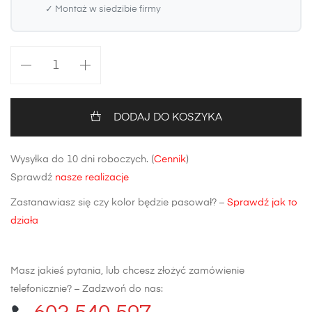
✓ Montaż w siedzibie firmy
ilość
Maska
Mazda
6
DODAJ DO KOSZYKA
GH
Wysyłka do 10 dni roboczych. (
Cennik
)
Sprawdź
nasze realizacje
Zastanawiasz się czy kolor będzie pasował? –
Sprawdź jak to
działa
Masz jakieś pytania, lub chcesz złożyć zamówienie
telefonicznie? – Zadzwoń do nas: