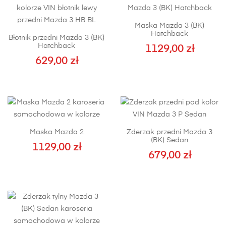
Maska Mazda 3 (BK)
Hatchback
Błotnik przedni Mazda 3 (BK)
Hatchback
1129,00
zł
629,00
zł
Ten
produkt
ma
wiele
wariantów.
Maska Mazda 2
Zderzak przedni Mazda 3
Opcje
(BK) Sedan
1129,00
można
zł
679,00
zł
wybrać
na
stronie
produktu