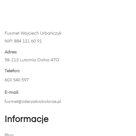
cen:
Ten
wybrać
stronie
od
produkt
na
produktu
729,00 zł
ma
stronie
do
wiele
produktu
879,00 zł
wariantów.
Fuxmet Wojciech Urbańczyk
Opcje
NIP: 884 121 60 91
można
wybrać
Adres:
na
58-113 Lutomia Dolna 47G
stronie
Telefon:
produktu
603 540 597
E-mail:
fuxmet@zderzakwkolorze.pl
Informacje
Blog