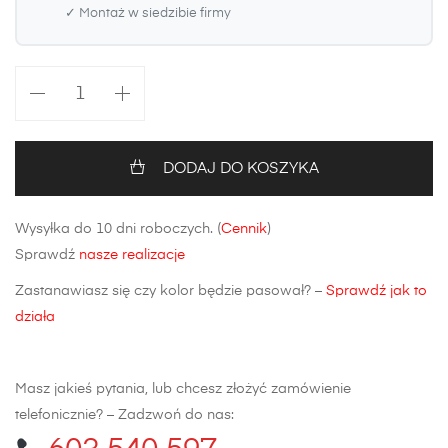
✓ Montaż w siedzibie firmy
ilość
Maska
Audi
A4
DODAJ DO KOSZYKA
B9
(stalowa)
Wysyłka do 10 dni roboczych. (
Cennik
)
Sprawdź
nasze realizacje
Zastanawiasz się czy kolor będzie pasował? –
Sprawdź jak to
działa
Masz jakieś pytania, lub chcesz złożyć zamówienie
telefonicznie? – Zadzwoń do nas: