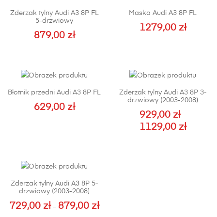
Zderzak tylny Audi A3 8P FL
Maska Audi A3 8P FL
5-drzwiowy
1279,00
zł
879,00
zł
Ten
produkt
ma
wiele
Błotnik przedni Audi A3 8P FL
Zderzak tylny Audi A3 8P 3-
wariantów.
drzwiowy (2003-2008)
Opcje
629,00
zł
929,00
zł
–
można
Ten
1129,00
zł
Zakres
wybrać
produkt
cen:
Ten
na
ma
od
produkt
stronie
wiele
929,00 zł
ma
produktu
wariantów.
do
wiele
Opcje
Zderzak tylny Audi A3 8P 5-
1129,00 z
wariantów.
można
drzwiowy (2003-2008)
Opcje
wybrać
729,00
zł
879,00
zł
Zakres
–
można
na