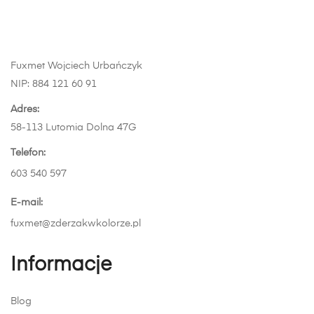
wybrać
produkt
na
na
ma
stronie
stronie
wiele
produktu
produktu
wariantów.
Fuxmet Wojciech Urbańczyk
Opcje
NIP: 884 121 60 91
można
wybrać
Adres:
na
58-113 Lutomia Dolna 47G
stronie
Telefon:
produktu
603 540 597
E-mail:
fuxmet@zderzakwkolorze.pl
Informacje
Blog