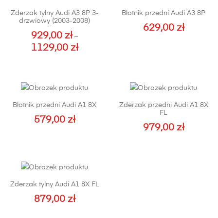
Zderzak tylny Audi A3 8P 3-
Błotnik przedni Audi A3 8P
drzwiowy (2003-2008)
629,00
zł
929,00
zł
–
Ten
1129,00
zł
Zakres
produkt
cen:
Ten
ma
od
produkt
wiele
929,00 zł
ma
wariantów.
do
wiele
Opcje
Błotnik przedni Audi A1 8X
Zderzak przedni Audi A1 8X
1129,00 zł
wariantów.
można
FL
Opcje
579,00
zł
wybrać
979,00
zł
można
Ten
na
Ten
wybrać
produkt
stronie
produkt
na
ma
produktu
ma
stronie
wiele
wiele
produktu
wariantów.
Zderzak tylny Audi A1 8X FL
wariantów.
Opcje
Opcje
879,00
zł
można
można
Ten
wybrać