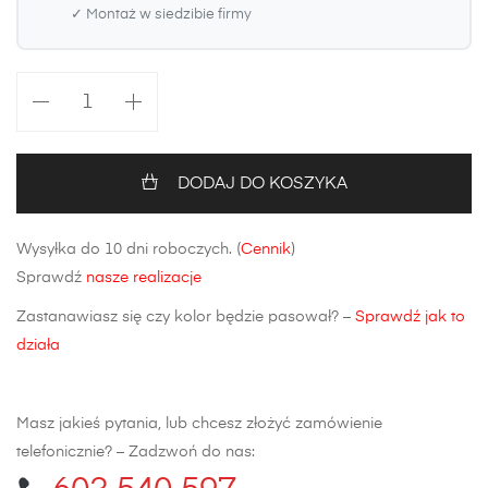
✓ Montaż w siedzibie firmy
ilość
Maska
Audi
A1
DODAJ DO KOSZYKA
8X
Wysyłka do 10 dni roboczych. (
Cennik
)
Sprawdź
nasze realizacje
Zastanawiasz się czy kolor będzie pasował? –
Sprawdź jak to
działa
Masz jakieś pytania, lub chcesz złożyć zamówienie
telefonicznie? – Zadzwoń do nas: